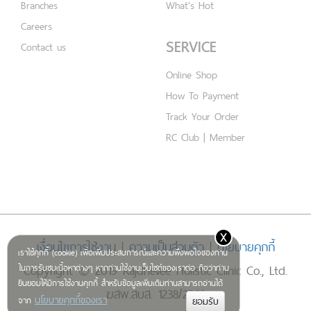
Branches
What's Hot
Careers
SERVICE
Contact us
Online Shop
How To Payment
Track Your Order
RC Club | Member
x
เงื่อนไขการใช้งาน
|
ความเป็นส่วนตัว
|
นโยบายคุกกี้
เราใช้คุกกี้ (cookie) เพื่อเพิ่มประสบการณ์และความพึงพอใจของท่าน
Copyright © 2019 Rajdhevee Holistic Clinic Co., Ltd.
ในการรับชมเนื้อหาต่างๆ หากท่านใช้งานเว็บไซต์ของเราต่อ ถือว่าท่าน
ยินยอมให้มีการใช้งานคุกกี้ สำหรับข้อมูลเพิ่มเติมท่านสามารถอ่านได้
ฆสพ.สบส. 1238/2562
นโยบายคุกกี้ของเรา
จาก