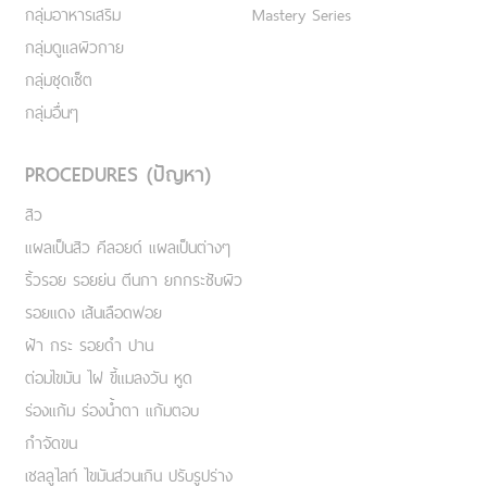
กลุ่มอาหารเสริม
Mastery Series
กลุ่มดูแลผิวกาย
กลุ่มชุดเซ็ต
กลุ่มอื่นๆ
PROCEDURES (ปัญหา)
สิว
แผลเป็นสิว คีลอยด์ แผลเป็นต่างๆ
ริ้วรอย รอยย่น ตีนกา ยกกระชับผิว
รอยแดง เส้นเลือดฟอย
ฝ้า กระ รอยดำ ปาน
ต่อมไขมัน ไฝ ขี้แมลงวัน หูด
ร่องแก้ม ร่องน้ำตา แก้มตอบ
กำจัดขน
เชลลูไลท์ ไขมันส่วนเกิน ปรับรูปร่าง