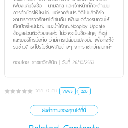
เพียงแค่แจ้งชื่อ - นามสกุล และเจ้าหน้าที่ก็จะดำเนิน
การทำบัตรให้ใหม่ค่ะ แต่หากล้มประวิติไปแล้วก็ยัง
สามารถตรวจรักษาได้เช่นกัน เพียงแต่ต้องรบกวนให้
เปิดบัตรใหม่น่ะค่ะ แนะนำให้คุณNooploy Update
ข้อมูลส่วนตัวด้วยเลยค่ะ ไม่ว่าจะเป็นชื่อ-สกุล, ที่อยู่
และเบอร์โทรมือถือ ว่ามีการเปลี่ยนแปลงมั้ย เพื่อที่จะได้
รับข่าวสาร/โปรโมชั่นพิเศษต่างๆ จากราชเทวีคลินิกค่ะ
ตอบโดย:
ราชเทวีคลินิก
|
วันที่ 26/10/2553
จาก:
0
คน
VIEWS
2215
ส่งคำถามของคุณได้ที่นี่
Related Contents