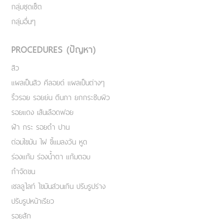
กลุ่มชุดเซ็ต
กลุ่มอื่นๆ
PROCEDURES (ปัญหา)
สิว
แผลเป็นสิว คีลอยด์ แผลเป็นต่างๆ
ริ้วรอย รอยย่น ตีนกา ยกกระชับผิว
รอยแดง เส้นเลือดฟอย
ฝ้า กระ รอยดำ ปาน
ต่อมไขมัน ไฝ ขี้แมลงวัน หูด
ร่องแก้ม ร่องน้ำตา แก้มตอบ
กำจัดขน
เชลลูไลท์ ไขมันส่วนเกิน ปรับรูปร่าง
ปรับรูปหน้าเรียว
รอยสัก