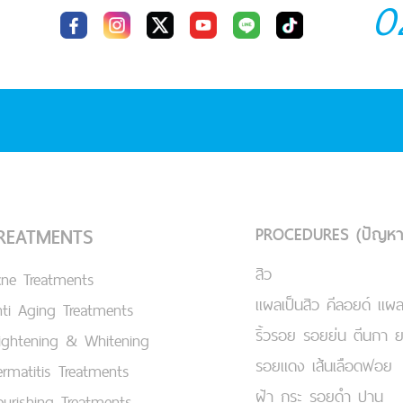
0
PROCEDURES (ปัญหา
REATMENTS
สิว
cne Treatments
แผลเป็นสิว คีลอยด์ แผล
ti Aging Treatments
ริ้วรอย รอยย่น ตีนกา 
ightening & Whitening
รอยแดง เส้นเลือดฟอย
rmatitis Treatments
ฝ้า กระ รอยดำ ปาน
urishing Treatments