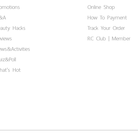
romotions
Online Shop
&A
How To Payment
eauty Hacks
Track Your Order
views
RC Club | Member
ws&Activities
iz&Poll
hat's Hot