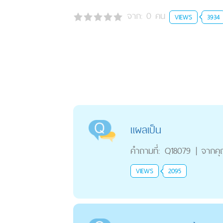
จาก:
0
คน
VIEWS
3934
แผลเป็น
คำถามที่:
Q18079
|
จากค
VIEWS
2095