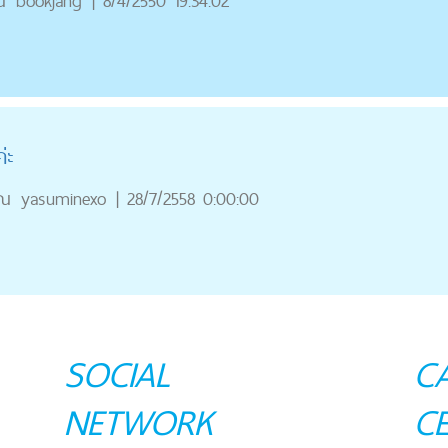
ณ
bookjang
|
8/4/2550 19:34:02
่ะ
ุณ
yasuminexo
|
28/7/2558 0:00:00
SOCIAL
C
NETWORK
C