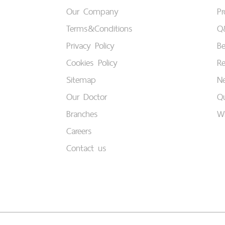
Our Company
P
Terms&Conditions
Q
Privacy Policy
B
Cookies Policy
Re
Sitemap
Ne
Our Doctor
Qu
Branches
W
Careers
Contact us