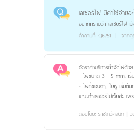
เลเซอร์ไฝ มีค่าใช้จ่ายอ
อยากทราบว่า เลเซอร์ไฝ มีค่
คำถามที่:
Q6751
|
จากค
อัตราค่าบริการกำจัดไฝด้
- ไฝขนาด 3 - 5 mm. เริ่มต
- ไฝที่ขอบตา, ใบหู เริ่มต้นท
ขณะทำเลเซอร์ไม่เจ็บค่ะ เพ
ตอบโดย:
ราชเทวีคลินิก
|
วั