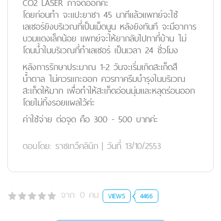
CO2 LASER กำจัดออกค่ะ
โดยก่อนทำ จะแปะยาชา 45 นาทีแล้วแพทย์จะใช้
เลเซอร์ยิงบริเวณที่เป็นเม็ดนูน หลังยิงทันที จะมีอาการ
บวมแดงเล็กน้อย แพทย์จะให้ยากลับไปทาที่บ้าน ไม่
โดนน้ำในบริเวณที่ทำเลเซอร์ เป็นเวลา 24 ชั่วโมง
หลังการรักษาประมาณ 1-2 วันจะเริ่มเกิดสะเก็ดสี
น้ำตาล ไม่ควรแกะออก ควรทาครีมบำรุงในบริเวณ
สะเก็ดให้มาก เพื่อทำให้สะเก็ดอ่อนนุ่มและหลุดร่อนออก
โดยไม่ทิ้งรอยแผลไว้ค่ะ
ค่าใช้จ่าย ต่อจุด คือ 300 - 500 บาทค่ะ
ตอบโดย:
ราชเทวีคลินิก
|
วันที่ 13/10/2553
จาก:
0
คน
VIEWS
4466