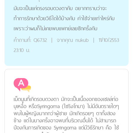
มันจะเป็นแค่ตรงรอบดวงตาคับ อยากทราบว่าจะ
ทำการรักษาด้วยวิธีใดได้บ้างคับ ค่าใช้จ่ายเท่าไหร่คับ
เพราะว่าผมก็ไม่เคยพบแพทย์เลยซักครั้งคับ
คำถามที่:
Q6732
|
จากคุณ
nukub
|
11/10/2553
23:10 น.
เม็ดนูนที่เกิดรอบดวงตา มักจะเป็นเนื้องอกของเซลล์ท่อ
บุเหงื่อ หรือSyringoma (ไซริงโกมา) ไม่มีอันตรายใดๆ
พบในผู้หญิงมากกว่าผู้ชาย มักเกิดรอยๆ ตาทั้งสอง
ข้าง แต่ในบางครั้งอาจพบที่บริเวณอื่นได้ ไม่สามารถ
ป้องกันการเกิดของ Syringoma แต่มีวิธีรักษา คือ ใช้