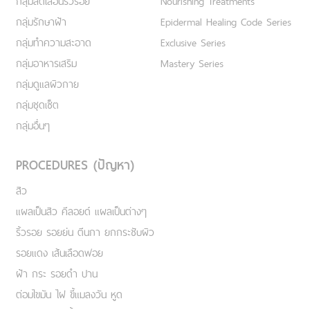
กลุ่มลดเลือนริ้วรอย
Nourishing Treatments
กลุ่มรักษาฝ้า
Epidermal Healing Code Series
กลุ่มทำความสะอาด
Exclusive Series
กลุ่มอาหารเสริม
Mastery Series
กลุ่มดูแลผิวกาย
กลุ่มชุดเซ็ต
กลุ่มอื่นๆ
PROCEDURES (ปัญหา)
สิว
แผลเป็นสิว คีลอยด์ แผลเป็นต่างๆ
ริ้วรอย รอยย่น ตีนกา ยกกระชับผิว
รอยแดง เส้นเลือดฟอย
ฝ้า กระ รอยดำ ปาน
ต่อมไขมัน ไฝ ขี้แมลงวัน หูด