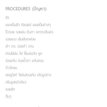
PROCEDURES (ปัญหา)
สิว
แผลเป็นสิว คีลอยด์ แผลเป็นต่างๆ
ริ้วรอย รอยย่น ตีนกา ยกกระชับผิว
รอยแดง เส้นเลือดฟอย
ฝ้า กระ รอยดำ ปาน
ต่อมไขมัน ไฝ ขี้แมลงวัน หูด
ร่องแก้ม ร่องน้ำตา แก้มตอบ
กำจัดขน
เชลลูไลท์ ไขมันส่วนเกิน ปรับรูปร่าง
ปรับรูปหน้าเรียว
รอยสัก
อื่นๆ