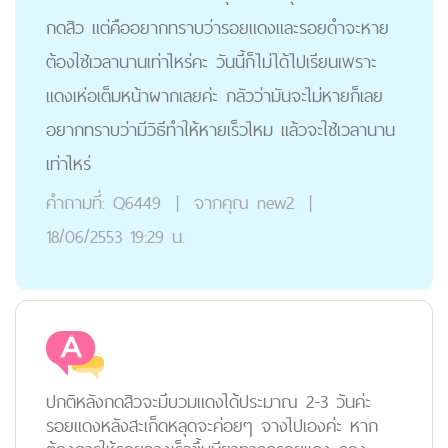
กดสิว แต่คืออยากทราบว่ารอยแดงและรอยดำจะหาย
ต้องใช้เวลานานเท่าไหร่คะ วันนี้ก็ไม่ได้ไปเรียนเพราะ
แดงเห่อเต็มหน้าผากเลยค่ะ กลัวว่ามันจะไม่หายก็เลย
อยากทราบว่ามีวิธีทำให้หายเร็วไหม แล้วจะใช้เวลานาน
เท่าไหร่
คำถามที่:
Q6449
|
จากคุณ
new2
|
18/06/2553 19:29 น.
ปกติหลังกดสิวจะมีบวมแดงได้ประมาณ 2-3 วันค่ะ
รอยแดงหลังสะเก็ดหลุดจะค่อยๆ จางไปเองค่ะ หาก