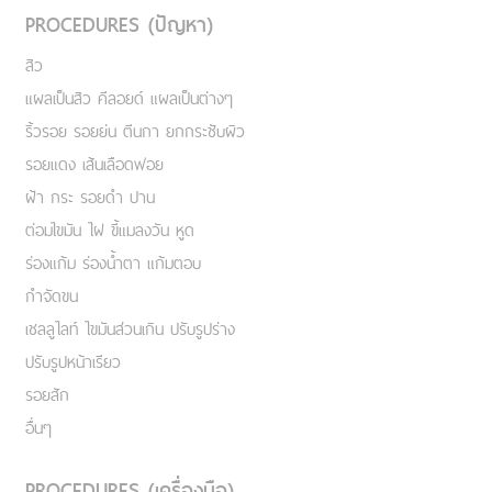
PROCEDURES (ปัญหา)
สิว
แผลเป็นสิว คีลอยด์ แผลเป็นต่างๆ
ริ้วรอย รอยย่น ตีนกา ยกกระชับผิว
รอยแดง เส้นเลือดฟอย
ฝ้า กระ รอยดำ ปาน
ต่อมไขมัน ไฝ ขี้แมลงวัน หูด
ร่องแก้ม ร่องน้ำตา แก้มตอบ
กำจัดขน
เชลลูไลท์ ไขมันส่วนเกิน ปรับรูปร่าง
ปรับรูปหน้าเรียว
รอยสัก
อื่นๆ
PROCEDURES (เครื่องมือ)