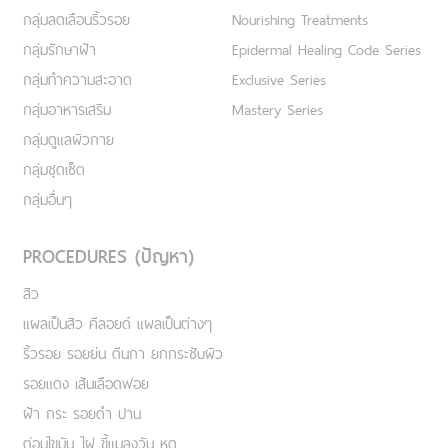
กลุ่มลดเลือนริ้วรอย
Nourishing Treatments
กลุ่มรักษาฝ้า
Epidermal Healing Code Series
กลุ่มทำความสะอาด
Exclusive Series
กลุ่มอาหารเสริม
Mastery Series
กลุ่มดูแลผิวกาย
กลุ่มชุดเซ็ต
กลุ่มอื่นๆ
PROCEDURES (ปัญหา)
สิว
แผลเป็นสิว คีลอยด์ แผลเป็นต่างๆ
ริ้วรอย รอยย่น ตีนกา ยกกระชับผิว
รอยแดง เส้นเลือดฟอย
ฝ้า กระ รอยดำ ปาน
ต่อมไขมัน ไฝ ขี้แมลงวัน หูด