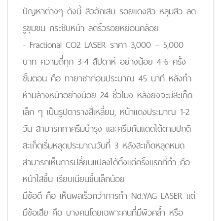
ปัญหาต่างๆ ดังนี้ สิวอักเสบ รอยแดงสิว หลุมสิว ลด
รูขุมขน กระชับหน้า ลดริ้วรอยหย่อนคล้อย
- Fractional CO2 LASER ราคา 3,000 – 5,000
บาท ความถี่ทุก 3-4 สัปดาห์ อย่างน้อย 4-6 ครั้ง
ขั้นตอน คือ ทายาชาก่อนประมาณ 45 นาที หลังทำ
ห้ามล้างหน้าอย่างน้อย 24 ชั่วโมง หลังยิงจะมีสะเก็ด
เล็ก ๆ เป็นรูปตารางสี่เหลี่ยม, หน้าแดงประมาณ 1-2
วัน สามารถทาครีมบำรุง และครีมกันแดดได้ตามปกติ
สะเก็ดเริ่มหลุดประมาณวันที่ 3 หลังสะเก็ดหลุดหมด
สามารถเห็นการปลี่ยนแปลงได้ตั้งแต่ครั้งแรกที่ทำ คือ
หน้าใสขึ้น เรียบเนียนขึ้นเล็กน้อย
มีข้อดี คือ เห็นผลเร็วกว่าการทำ Nd:YAG LASER แต่
มีข้อเสีย คือ บางคนโดยเฉพาะคนที่มีผิวคล้ำ หรือ