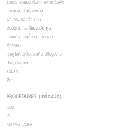
ริ้วรอย รอยย่น ตีนกา ยกกระชับผิว
รอยแดง เส้นเลือดฟอย
ฝ้า กระ รอยดำ ปาน
ต่อมไขมัน ไฝ ขี้แมลงวัน หูด
ร่องแก้ม ร่องน้ำตา แก้มตอบ
กำจัดขน
เชลลูไลท์ ไขมันส่วนเกิน ปรับรูปร่าง
ปรับรูปหน้าเรียว
รอยสัก
อื่นๆ
PROCEDURES (เครื่องมือ)
CO2
IPL
ND:YAG LASER