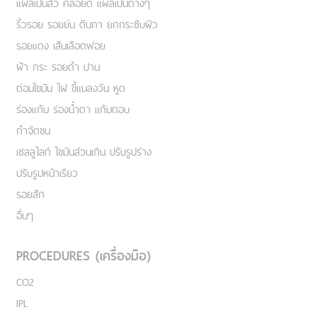
แผลเป็นสิว คีลอยด์ แผลเป็นต่างๆ
ริ้วรอย รอยย่น ตีนกา ยกกระชับผิว
รอยแดง เส้นเลือดฟอย
ฝ้า กระ รอยดำ ปาน
ต่อมไขมัน ไฝ ขี้แมลงวัน หูด
ร่องแก้ม ร่องน้ำตา แก้มตอบ
กำจัดขน
เชลลูไลท์ ไขมันส่วนเกิน ปรับรูปร่าง
ปรับรูปหน้าเรียว
รอยสัก
อื่นๆ
PROCEDURES (เครื่องมือ)
CO2
IPL