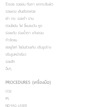
ริ้วรอย รอยย่น ตีนกา ยกกระชับผิว
รอยแดง เส้นเลือดฟอย
ฝ้า กระ รอยดำ ปาน
ต่อมไขมัน ไฝ ขี้แมลงวัน หูด
ร่องแก้ม ร่องน้ำตา แก้มตอบ
กำจัดขน
เชลลูไลท์ ไขมันส่วนเกิน ปรับรูปร่าง
ปรับรูปหน้าเรียว
รอยสัก
อื่นๆ
PROCEDURES (เครื่องมือ)
CO2
IPL
ND:YAG LASER