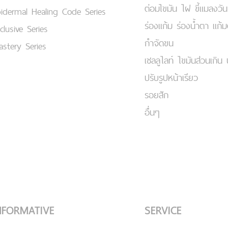
ต่อมไขมัน ไฝ ขี้แมลงวัน
idermal Healing Code Series
ร่องแก้ม ร่องน้ำตา แก้
clusive Series
กำจัดขน
stery Series
เชลลูไลท์ ไขมันส่วนเกิน 
ปรับรูปหน้าเรียว
รอยสัก
อื่นๆ
NFORMATIVE
SERVICE