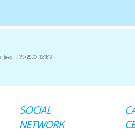
ณ
jeep
|
1/5/2550 15:11:13
SOCIAL
C
NETWORK
C