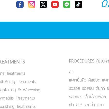
0
PROCEDURES (ปัญหา
REATMENTS
สิว
cne Treatments
แผลเป็นสิว คีลอยด์ แผล
ti Aging Treatments
ริ้วรอย รอยย่น ตีนกา 
ightening & Whitening
รอยแดง เส้นเลือดฟอย
rmatitis Treatments
ฝ้า กระ รอยดำ ปาน
urishing Treatments