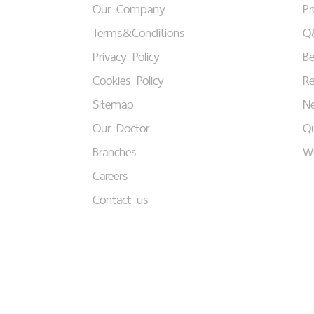
Our Company
P
Terms&Conditions
Q
Privacy Policy
B
Cookies Policy
Re
Sitemap
Ne
Our Doctor
Qu
Branches
W
Careers
Contact us