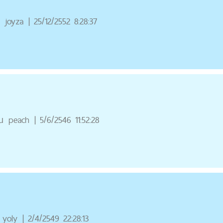
ณ
joyza
|
25/12/2552 8:28:37
ณ
peach
|
5/6/2546 11:52:28
yoly
|
2/4/2549 22:28:13