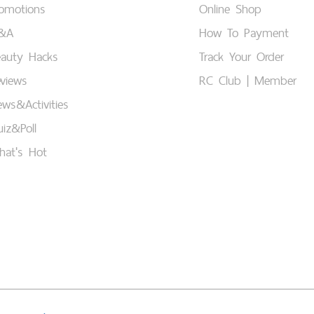
romotions
Online Shop
&A
How To Payment
eauty Hacks
Track Your Order
views
RC Club | Member
ws&Activities
iz&Poll
hat's Hot