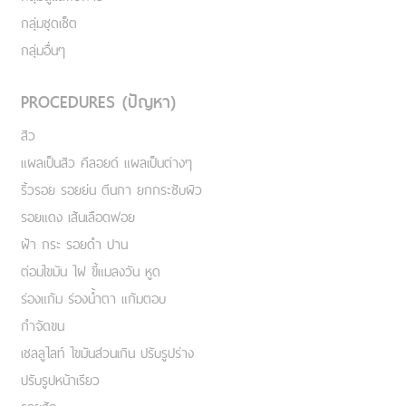
กลุ่มชุดเซ็ต
กลุ่มอื่นๆ
PROCEDURES (ปัญหา)
สิว
แผลเป็นสิว คีลอยด์ แผลเป็นต่างๆ
ริ้วรอย รอยย่น ตีนกา ยกกระชับผิว
รอยแดง เส้นเลือดฟอย
ฝ้า กระ รอยดำ ปาน
ต่อมไขมัน ไฝ ขี้แมลงวัน หูด
ร่องแก้ม ร่องน้ำตา แก้มตอบ
กำจัดขน
เชลลูไลท์ ไขมันส่วนเกิน ปรับรูปร่าง
ปรับรูปหน้าเรียว