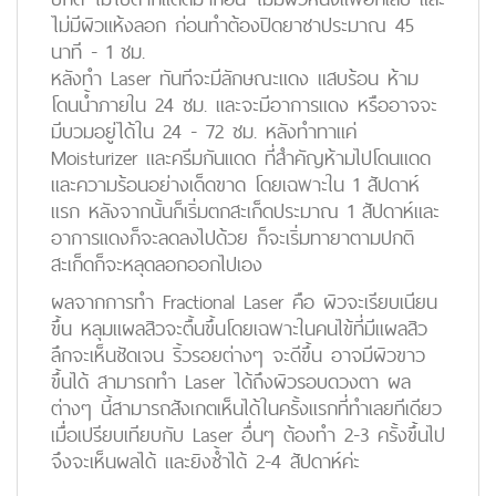
ไม่มีผิวแห้งลอก ก่อนทำต้องปิดยาชาประมาณ 45
นาที - 1 ชม.
หลังทำ Laser ทันทีจะมีลักษณะแดง แสบร้อน ห้าม
โดนน้ำภายใน 24 ชม. และจะมีอาการแดง หรืออาจจะ
มีบวมอยู่ได้ใน 24 - 72 ชม. หลังทำทาแค่
Moisturizer และครีมกันแดด ที่สำคัญห้ามไปโดนแดด
และความร้อนอย่างเด็ดขาด โดยเฉพาะใน 1 สัปดาห์
แรก หลังจากนั้นก็เริ่มตกสะเก็ดประมาณ 1 สัปดาห์และ
อาการแดงก็จะลดลงไปด้วย ก็จะเริ่มทายาตามปกติ
สะเก็ดก็จะหลุดลอกออกไปเอง
ผลจากการทำ Fractional Laser คือ ผิวจะเรียบเนียน
ขึ้น หลุมแผลสิวจะตื้นขึ้นโดยเฉพาะในคนไข้ที่มีแผลสิว
ลึกจะเห็นชัดเจน ริ้วรอยต่างๆ จะดีขึ้น อาจมีผิวขาว
ขึ้นได้ สามารถทำ Laser ได้ถึงผิวรอบดวงตา ผล
ต่างๆ นี้สามารถสังเกตเห็นได้ในครั้งแรกที่ทำเลยทีเดียว
เมื่อเปรียบเทียบกับ Laser อื่นๆ ต้องทำ 2-3 ครั้งขึ้นไป
จึงจะเห็นผลได้ และยิงซ้ำได้ 2-4 สัปดาห์ค่ะ