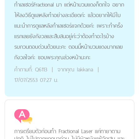
ทำเลเซอร์Fractional มา แต่หน้าบวมแดงก็ตกใจ อยาก
ให้ลงวิธีดูแลหลังทำอย่างละเอียดค่ะ แล้วอยากให้มีใบ
แนะนำการดูแลหลังทำเลเซอร์แจกด้วยค่ะ เพราะทำครั้ง
แรกเลยยังกังวลและสับสนอยู่ค่ะว่าต้องทำอะไรบ้าง
รบกวนตอบด่วนด้วยนะคะ ตอนนี้หน้าบวมแดงมากเลย
กังวลใจค่ะ ขอบพระคุณล่วงหน้านะคะ
คำถามที่:
Q6113
|
จากคุณ
lakkana
|
17/07/2553 07:27 น.
การเตรียมตัวก่อนทำ Fractional Laser แค่ทายาตาม
ปกติ ไม่ไปตากแดดมาก่อน ไม่มีผิวหนังแพ้อักเสบ และ