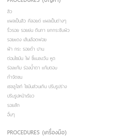
สิว
แผลเป็นสิว คีลอยด์ แผลเป็นต่างๆ
ริ้วรอย รอยย่น ตีนกา ยกกระชับผิว
รอยแดง เส้นเลือดฟอย
ฝ้า กระ รอยดำ ปาน
ต่อมไขมัน ไฝ ขี้แมลงวัน หูด
ร่องแก้ม ร่องน้ำตา แก้มตอบ
กำจัดขน
เชลลูไลท์ ไขมันส่วนเกิน ปรับรูปร่าง
ปรับรูปหน้าเรียว
รอยสัก
อื่นๆ
PROCEDURES (เครื่องมือ)