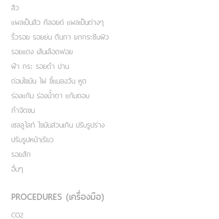
สิว
แผลเป็นสิว คีลอยด์ แผลเป็นต่างๆ
ริ้วรอย รอยย่น ตีนกา ยกกระชับผิว
รอยแดง เส้นเลือดฟอย
ฝ้า กระ รอยดำ ปาน
ต่อมไขมัน ไฝ ขี้แมลงวัน หูด
ร่องแก้ม ร่องน้ำตา แก้มตอบ
กำจัดขน
เชลลูไลท์ ไขมันส่วนเกิน ปรับรูปร่าง
ปรับรูปหน้าเรียว
รอยสัก
อื่นๆ
PROCEDURES (เครื่องมือ)
CO2