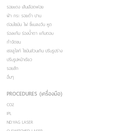
รอยแดง เส้นเลือดฟอย
ฝ้า กระ รอยดำ ปาน
ต่อมไขมัน ไฝ ขี้แมลงวัน หูด
ร่องแก้ม ร่องน้ำตา แก้มตอบ
กำจัดขน
เชลลูไลท์ ไขมันส่วนเกิน ปรับรูปร่าง
ปรับรูปหน้าเรียว
รอยสัก
อื่นๆ
PROCEDURES (เครื่องมือ)
CO2
IPL
ND:YAG LASER
Q-SWITCHED LASER