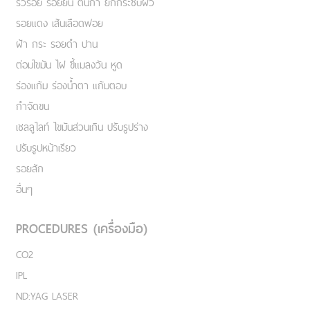
ริ้วรอย รอยย่น ตีนกา ยกกระชับผิว
รอยแดง เส้นเลือดฟอย
ฝ้า กระ รอยดำ ปาน
ต่อมไขมัน ไฝ ขี้แมลงวัน หูด
ร่องแก้ม ร่องน้ำตา แก้มตอบ
กำจัดขน
เชลลูไลท์ ไขมันส่วนเกิน ปรับรูปร่าง
ปรับรูปหน้าเรียว
รอยสัก
อื่นๆ
PROCEDURES (เครื่องมือ)
CO2
IPL
ND:YAG LASER