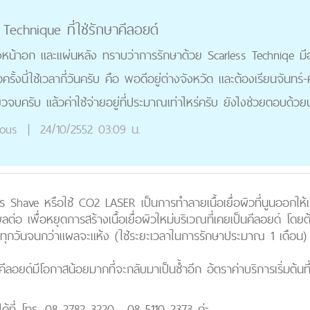
Technique ที่ใช่รักษาคีลอยด์
ลายจุดครับ ทั้งหน้าอก และแผ่นหลัง ทราบว่าการรักษาด้วย Scarless T
บการรักษาต่อครั้งนี่ใช้เวลากี่วันครับ คือ พอดีอยู่ต่างจังหวัด และต้อ
หรือว่าครั้งเดียวจบครับ แล้วค่าใช้จ่ายอยู่ที่ประมาณเท่าไหร่ครับ ยั
ุณ
Anonymous
|
24/10/2552 03:09 น.
 Shave หรือใช้ CO2 LASER เป็นการทำลายเนื้อเยื่อผิวที่นูนออกให้เ
ต่อ เพื่อหยุดการสร้างเนื้อเยื่อผิวใหม่บริเวณที่เคยเป็นคีลอยด์ โด
ลทุกวันจนกว่าแผลจะแห้ง (ใช้ระยะเวลาในการรักษาประมาณ 1 เดือน)
คีลอยด์มีโอกาสน้อยมากที่จะกลับมาเป็นซ้ำอีก อ้ตราค่าบริการเริ่มต้นที
ได้ที่ โทร. 08 2782 3220 , 08 5110 2373 ค่ะ