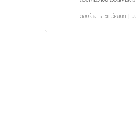
ตอบโดย:
ราชเทวีคลินิก
|
วั
จาก:
0
คน
VIEWS
4337
การทา Sebex+
คำถามที่:
Q7064
|
จากคุ