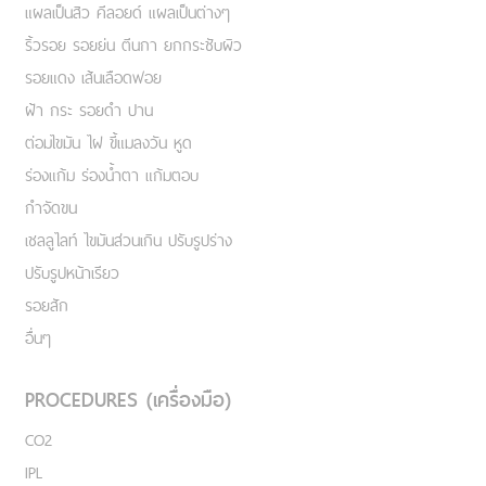
แผลเป็นสิว คีลอยด์ แผลเป็นต่างๆ
ริ้วรอย รอยย่น ตีนกา ยกกระชับผิว
รอยแดง เส้นเลือดฟอย
ฝ้า กระ รอยดำ ปาน
ต่อมไขมัน ไฝ ขี้แมลงวัน หูด
ร่องแก้ม ร่องน้ำตา แก้มตอบ
กำจัดขน
เชลลูไลท์ ไขมันส่วนเกิน ปรับรูปร่าง
ปรับรูปหน้าเรียว
รอยสัก
อื่นๆ
PROCEDURES (เครื่องมือ)
CO2
IPL