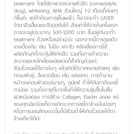
treatment โดยใช้ยาพวกละลายหัวสิว (comedolytic
drug), whitening, AHA ส่วนใหญ่ 1-2 เดือนก็ค่อยๆ
ดีขึ้นค่ะ แต่ถ้าต้องการเห็นผลไว ก็อาจจะทำ LASER
รักษาสิวเสี้ยนและสิวอุดตันได้ ส่วนค่าใช้จ่ายในครั้งแรก
อาจจะอยู่ประมาณ 500-1,000 บาท ขึ้นอยู่กับจะทำ
treatment ด้วยหรือเปล่าน่ะค่ะ นอกจากนี้การดูแลตัว
เองเบื้องต้น เช่น ไม่บีบ แกะสิว หลีกเลี่ยงการใช้
ผลิตภัณฑ์ที่กระตุ้นให้เกิดสิว รวมทั้งการทำความ
สะอาดและหลีกเลี่ยงแสงแดดก็สำคัญด้วยค่ะ
ส่วนริ้วรอยใต้ตาจริงๆ แล้วเกิดได้จากหลายสาเหตุ เช่น
กรรมพันธุ์, สิ่งแวดล้อม เช่น แสงแดด, การทำงาน
หน้าจอคอมพิวเตอร์นานๆ, ภูมิแพ้ ทำให้คันตาต้องขยี้
ตาบ่อย รวมทั้งอายุที่มากขึ้นทำให้ความชุ่มชื้นในชั้น
ผิวหนังลดลง การสร้าง Collagen, Elastin ลดลง แต่
ของคุณลิงจ๋อยก็อาจเกิดจากการขยี้ตาข้างนั้นบ่อยๆ
หรือการนอนลักษณะนั้นก็มีส่วนทำให้เกิดริ้วรอยใต้ตา
ข้างเดียวได้ค่ะ