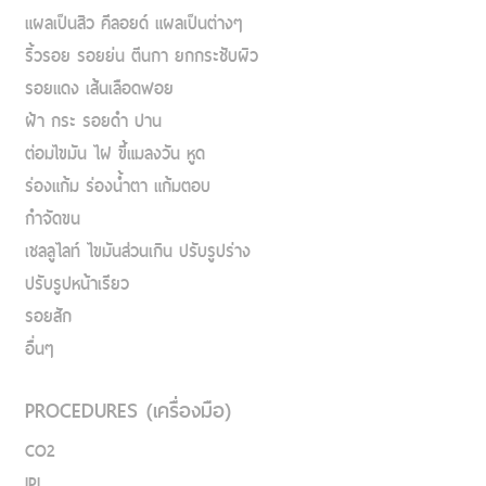
แผลเป็นสิว คีลอยด์ แผลเป็นต่างๆ
ริ้วรอย รอยย่น ตีนกา ยกกระชับผิว
รอยแดง เส้นเลือดฟอย
ฝ้า กระ รอยดำ ปาน
ต่อมไขมัน ไฝ ขี้แมลงวัน หูด
ร่องแก้ม ร่องน้ำตา แก้มตอบ
กำจัดขน
เชลลูไลท์ ไขมันส่วนเกิน ปรับรูปร่าง
ปรับรูปหน้าเรียว
รอยสัก
อื่นๆ
PROCEDURES (เครื่องมือ)
CO2
IPL