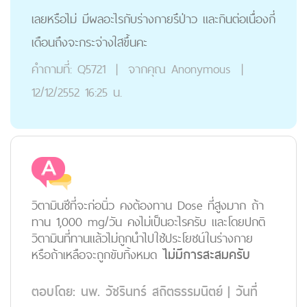
เลยหรือไม่ มีผลอะไรกับร่างกายรึป่าว และกินต่อเนื่องกี่
เดือนถึงจะกระจ่างใสขึ้นคะ
คำถามที่:
Q5721
|
จากคุณ
Anonymous
|
12/12/2552 16:25 น.
วิตามินซีที่จะก่อนิ่ว คงต้องทาน Dose ที่สูงมาก ถ้า
ทาน 1,000 mg/วัน คงไม่เป็นอะไรครับ และโดยปกติ
วิตามินที่ทานแล้วไม่ถูกนำไปใช้ประโยชน์ในร่างกาย
หรือถ้าเหลือจะถูกขับทิ้งหมด
ไม่มีการสะสมครับ
ตอบโดย:
นพ. วัชรินทร์ สถิตธรรมนิตย์
|
วันที่