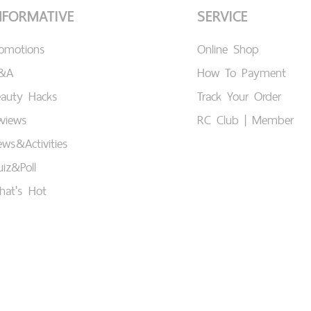
NFORMATIVE
SERVICE
romotions
Online Shop
&A
How To Payment
eauty Hacks
Track Your Order
views
RC Club | Member
ws&Activities
iz&Poll
hat's Hot