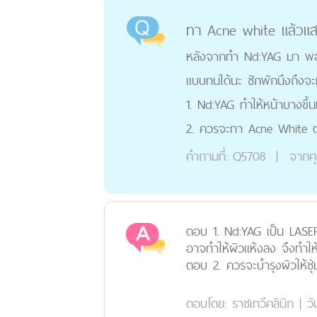
ทา Acne white แล้วแส
หลังจากทำ Nd:YAG มา พอด
แบบทนได้นะ ซักพักนึงถึงจ
1. Nd:YAG ทำให้หน้าบางขึ้น
2. ควรจะทา Acne White ต่
คำถามที่:
Q5708
|
จากค
ตอบ 1. Nd:YAG เป็น LASER ท
อาจทำให้ผิวแห้งลง จึงทำให
ตอบ 2. ควรจะบำรุงผิวให้ชุ
ตอบโดย:
ราชเทวีคลินิก
|
วั