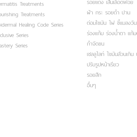
รอยแดง เส้นเลือดฟอย
rmatitis Treatments
ฝ้า กระ รอยดำ ปาน
urishing Treatments
ต่อมไขมัน ไฝ ขี้แมลงวัน
idermal Healing Code Series
ร่องแก้ม ร่องน้ำตา แก้
clusive Series
กำจัดขน
stery Series
เชลลูไลท์ ไขมันส่วนเกิน 
ปรับรูปหน้าเรียว
รอยสัก
อื่นๆ