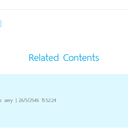
Related Contents
ณ
aery
|
26/5/2546 15:52:24