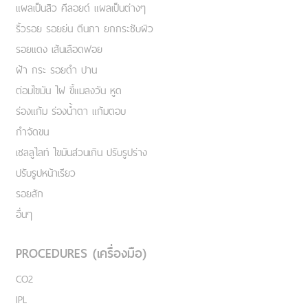
แผลเป็นสิว คีลอยด์ แผลเป็นต่างๆ
ริ้วรอย รอยย่น ตีนกา ยกกระชับผิว
รอยแดง เส้นเลือดฟอย
ฝ้า กระ รอยดำ ปาน
ต่อมไขมัน ไฝ ขี้แมลงวัน หูด
ร่องแก้ม ร่องน้ำตา แก้มตอบ
กำจัดขน
เชลลูไลท์ ไขมันส่วนเกิน ปรับรูปร่าง
ปรับรูปหน้าเรียว
รอยสัก
อื่นๆ
PROCEDURES (เครื่องมือ)
CO2
IPL