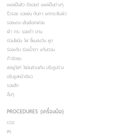
แผลเป็นสิว คีลอยด์ แผลเป็นต่างๆ
ริ้วรอย รอยย่น ตีนกา ยกกระชับผิว
รอยแดง เส้นเลือดฟอย
ฝ้า กระ รอยดำ ปาน
ต่อมไขมัน ไฝ ขี้แมลงวัน หูด
ร่องแก้ม ร่องน้ำตา แก้มตอบ
กำจัดขน
เชลลูไลท์ ไขมันส่วนเกิน ปรับรูปร่าง
ปรับรูปหน้าเรียว
รอยสัก
อื่นๆ
PROCEDURES (เครื่องมือ)
CO2
IPL