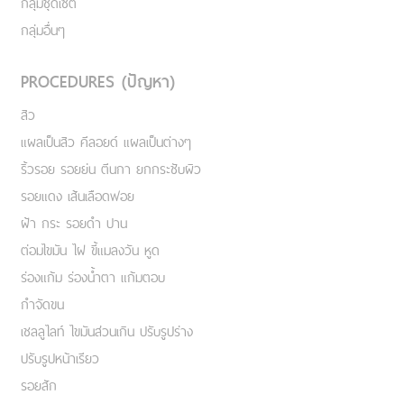
กลุ่มชุดเซ็ต
กลุ่มอื่นๆ
PROCEDURES (ปัญหา)
สิว
แผลเป็นสิว คีลอยด์ แผลเป็นต่างๆ
ริ้วรอย รอยย่น ตีนกา ยกกระชับผิว
รอยแดง เส้นเลือดฟอย
ฝ้า กระ รอยดำ ปาน
ต่อมไขมัน ไฝ ขี้แมลงวัน หูด
ร่องแก้ม ร่องน้ำตา แก้มตอบ
กำจัดขน
เชลลูไลท์ ไขมันส่วนเกิน ปรับรูปร่าง
ปรับรูปหน้าเรียว
รอยสัก