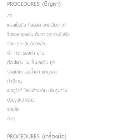
PROCEDURES (ปัญหา)
สิว
แผลเป็นสิว คีลอยด์ แผลเป็นต่างๆ
ริ้วรอย รอยย่น ตีนกา ยกกระชับผิว
รอยแดง เส้นเลือดฟอย
ฝ้า กระ รอยดำ ปาน
ต่อมไขมัน ไฝ ขี้แมลงวัน หูด
ร่องแก้ม ร่องน้ำตา แก้มตอบ
กำจัดขน
เชลลูไลท์ ไขมันส่วนเกิน ปรับรูปร่าง
ปรับรูปหน้าเรียว
รอยสัก
อื่นๆ
PROCEDURES (เครื่องมือ)