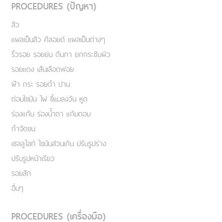
PROCEDURES (ปัญหา)
สิว
แผลเป็นสิว คีลอยด์ แผลเป็นต่างๆ
ริ้วรอย รอยย่น ตีนกา ยกกระชับผิว
รอยแดง เส้นเลือดฟอย
ฝ้า กระ รอยดำ ปาน
ต่อมไขมัน ไฝ ขี้แมลงวัน หูด
ร่องแก้ม ร่องน้ำตา แก้มตอบ
กำจัดขน
เชลลูไลท์ ไขมันส่วนเกิน ปรับรูปร่าง
ปรับรูปหน้าเรียว
รอยสัก
อื่นๆ
PROCEDURES (เครื่องมือ)