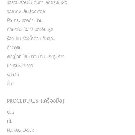
ริ้วรอย รอยย่น ตีนกา ยกกระชับผิว
รอยแดง เส้นเลือดฟอย
ฝ้า กระ รอยดำ ปาน
ต่อมไขมัน ไฝ ขี้แมลงวัน หูด
ร่องแก้ม ร่องน้ำตา แก้มตอบ
กำจัดขน
เชลลูไลท์ ไขมันส่วนเกิน ปรับรูปร่าง
ปรับรูปหน้าเรียว
รอยสัก
อื่นๆ
PROCEDURES (เครื่องมือ)
CO2
IPL
ND:YAG LASER