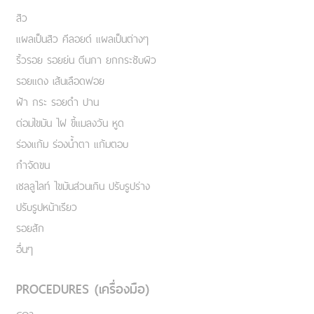
สิว
แผลเป็นสิว คีลอยด์ แผลเป็นต่างๆ
ริ้วรอย รอยย่น ตีนกา ยกกระชับผิว
รอยแดง เส้นเลือดฟอย
ฝ้า กระ รอยดำ ปาน
ต่อมไขมัน ไฝ ขี้แมลงวัน หูด
ร่องแก้ม ร่องน้ำตา แก้มตอบ
กำจัดขน
เชลลูไลท์ ไขมันส่วนเกิน ปรับรูปร่าง
ปรับรูปหน้าเรียว
รอยสัก
อื่นๆ
PROCEDURES (เครื่องมือ)