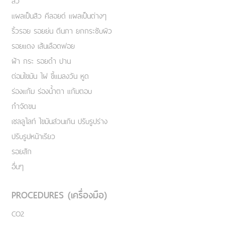
สิว
แผลเป็นสิว คีลอยด์ แผลเป็นต่างๆ
ริ้วรอย รอยย่น ตีนกา ยกกระชับผิว
รอยแดง เส้นเลือดฟอย
ฝ้า กระ รอยดำ ปาน
ต่อมไขมัน ไฝ ขี้แมลงวัน หูด
ร่องแก้ม ร่องน้ำตา แก้มตอบ
กำจัดขน
เชลลูไลท์ ไขมันส่วนเกิน ปรับรูปร่าง
ปรับรูปหน้าเรียว
รอยสัก
อื่นๆ
PROCEDURES (เครื่องมือ)
CO2