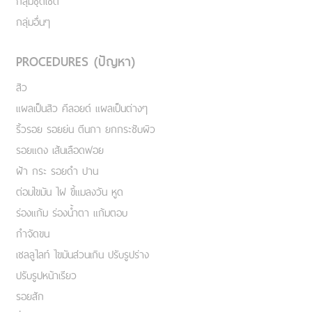
กลุ่มชุดเซ็ต
กลุ่มอื่นๆ
PROCEDURES (ปัญหา)
สิว
แผลเป็นสิว คีลอยด์ แผลเป็นต่างๆ
ริ้วรอย รอยย่น ตีนกา ยกกระชับผิว
รอยแดง เส้นเลือดฟอย
ฝ้า กระ รอยดำ ปาน
ต่อมไขมัน ไฝ ขี้แมลงวัน หูด
ร่องแก้ม ร่องน้ำตา แก้มตอบ
กำจัดขน
เชลลูไลท์ ไขมันส่วนเกิน ปรับรูปร่าง
ปรับรูปหน้าเรียว
รอยสัก