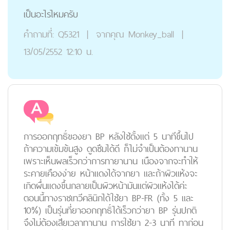
เป็นอะไรไหมครับ
คำถามที่:
Q5321
|
จากคุณ
Monkey_ball
|
13/05/2552 12:10 น.
การออกฤทธิ์ของยา BP หลังใช้ตั้งแต่ 5 นาทีขึ้นไป
ถ้าความเข้มข้นสูง ดูดซึมได้ดี ก็ไม่จำเป็นต้องทานาน
เพราะเห็นผลเร็วกว่าการทายานาน เนืองจากจะทำให้
ระคายเคืองง่าย หน้าแดงได้จากยา และถ้าผิวแห้งจะ
เกิดผื่นแดงขึ้นกลายเป็นผิวหน้ามันแต่ผิวแห้งได้ค่ะ
ตอนนี้ทางราชเทวีคลินิกได้ใช้ยา BP-FR (ทั้ง 5 และ
10%) เป็นรุ่นที่ยาออกฤทธิ์ได้เร็วกว่ายา BP รุ่นปกติ
จึงไม่ต้องเสียเวลาทานาน การใช้ยา 2-3 นาที ทาก่อน