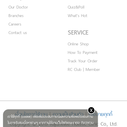
Our Doctor
Quiz&Poll
Branches
What's Hot
Careers
SERVICE
Contact us
Online Shop
How To Payment
Track Your Order
RC Club | Member
x
เงื่อนไขการใช้งาน
|
ความเป็นส่วนตัว
|
นโยบายคุกกี้
เราใช้คุกกี้ (cookie) เพื่อเพิ่มประสบการณ์และความพึงพอใจของท่าน
Copyright © 2019 Rajdhevee Holistic Clinic Co., Ltd.
ในการรับชมเนื้อหาต่างๆ หากท่านใช้งานเว็บไซต์ของเราต่อ ถือว่าท่าน