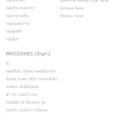
กลุ่มรักษาฝ้า
Epidermal Healing Code Series
กลุ่มทำความสะอาด
Exclusive Series
กลุ่มอาหารเสริม
Mastery Series
กลุ่มดูแลผิวกาย
กลุ่มชุดเซ็ต
กลุ่มอื่นๆ
PROCEDURES (ปัญหา)
สิว
แผลเป็นสิว คีลอยด์ แผลเป็นต่างๆ
ริ้วรอย รอยย่น ตีนกา ยกกระชับผิว
รอยแดง เส้นเลือดฟอย
ฝ้า กระ รอยดำ ปาน
ต่อมไขมัน ไฝ ขี้แมลงวัน หูด
ร่องแก้ม ร่องน้ำตา แก้มตอบ