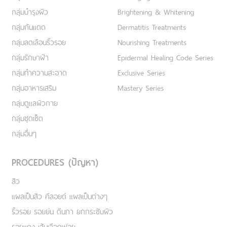
กลุ่มบำรุงผิว
Brightening & Whitening
กลุ่มกันแดด
Dermatitis Treatments
กลุ่มลดเลือนริ้วรอย
Nourishing Treatments
กลุ่มรักษาฝ้า
Epidermal Healing Code Series
กลุ่มทำความสะอาด
Exclusive Series
กลุ่มอาหารเสริม
Mastery Series
กลุ่มดูแลผิวกาย
กลุ่มชุดเซ็ต
กลุ่มอื่นๆ
PROCEDURES (ปัญหา)
สิว
แผลเป็นสิว คีลอยด์ แผลเป็นต่างๆ
ริ้วรอย รอยย่น ตีนกา ยกกระชับผิว
รอยแดง เส้นเลือดฟอย