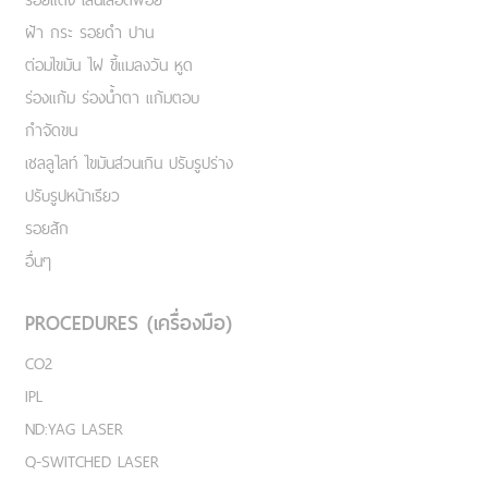
ฝ้า กระ รอยดำ ปาน
ต่อมไขมัน ไฝ ขี้แมลงวัน หูด
ร่องแก้ม ร่องน้ำตา แก้มตอบ
กำจัดขน
เชลลูไลท์ ไขมันส่วนเกิน ปรับรูปร่าง
ปรับรูปหน้าเรียว
รอยสัก
อื่นๆ
PROCEDURES (เครื่องมือ)
CO2
IPL
ND:YAG LASER
Q-SWITCHED LASER