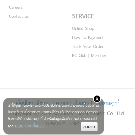
Careers
SERVICE
Contact us
Online Shop
How To Payment
Track Your Order
RC Club | Member
x
เงื่อนไขการใช้งาน
|
ความเป็นส่วนตัว
|
นโยบายคุกกี้
เราใช้คุกกี้ (cookie) เพื่อเพิ่มประสบการณ์และความพึงพอใจของท่าน
Copyright © 2019 Rajdhevee Holistic Clinic Co., Ltd.
ในการรับชมเนื้อหาต่างๆ หากท่านใช้งานเว็บไซต์ของเราต่อ ถือว่าท่าน
ยินยอมให้มีการใช้งานคุกกี้ สำหรับข้อมูลเพิ่มเติมท่านสามารถอ่านได้
ฆสพ.สบส. 1238/2562
นโยบายคุกกี้ของเรา
จาก