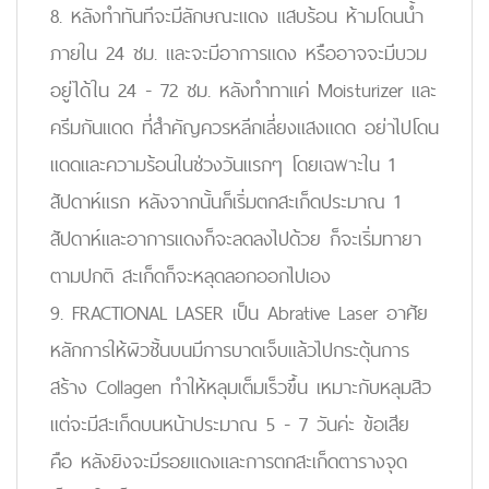
8. หลังทำทันทีจะมีลักษณะแดง แสบร้อน ห้ามโดนน้ำ
ภายใน 24 ชม. และจะมีอาการแดง หรืออาจจะมีบวม
อยู่ได้ใน 24 - 72 ชม. หลังทำทาแค่ Moisturizer และ
ครีมกันแดด ที่สำคัญควรหลีกเลี่ยงแสงแดด อย่าไปโดน
แดดและความร้อนในช่วงวันแรกๆ โดยเฉพาะใน 1
สัปดาห์แรก หลังจากนั้นก็เริ่มตกสะเก็ดประมาณ 1
สัปดาห์และอาการแดงก็จะลดลงไปด้วย ก็จะเริ่มทายา
ตามปกติ สะเก็ดก็จะหลุดลอกออกไปเอง
9. FRACTIONAL LASER เป็น Abrative Laser อาศัย
หลักการให้ผิวชั้นบนมีการบาดเจ็บแล้วไปกระตุ้นการ
สร้าง Collagen ทำให้หลุมเต็มเร็วขึ้น เหมาะกับหลุมสิว
แต่จะมีสะเก็ดบนหน้าประมาณ 5 - 7 วันค่ะ ข้อเสีย
คือ หลังยิงจะมีรอยแดงและการตกสะเก็ดตารางจุด