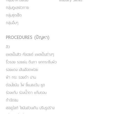
กลุ่มดูแลผิวกาย
กลุ่มชุดเซ็ต
กลุ่มอื่นๆ
PROCEDURES (ปัญหา)
สิว
แผลเป็นสิว คีลอยด์ แผลเป็นต่างๆ
ริ้วรอย รอยย่น ตีนกา ยกกระชับผิว
รอยแดง เส้นเลือดฟอย
ฝ้า กระ รอยดำ ปาน
ต่อมไขมัน ไฝ ขี้แมลงวัน หูด
ร่องแก้ม ร่องน้ำตา แก้มตอบ
กำจัดขน
เชลลูไลท์ ไขมันส่วนเกิน ปรับรูปร่าง