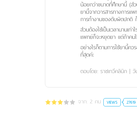
น้อยกว่าขนาดที่ศึกษานี้ (ส
ยานี้จากวารสารทางการแพทย์
การทำงานของตับผิดปกติ ก็
ส่วนต้องใช้เป็นเวลานานเท่
แพทย์ก็จะหยุดยา แต่ถ้าคนไ
อย่างไรก็ตามการใช้ยานี้ควร
ที่สุดค่ะ
ตอบโดย:
ราชเทวีคลินิก
|
วั
จาก:
2
คน
VIEWS
27619