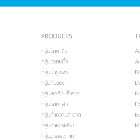
PRODUCTS
T
กลุ่มรักษาสิว
A
กลุ่มไวเทนนิ่ง
An
กลุ่มบำรุงผิว
Br
กลุ่มกันแดด
De
กลุ่มลดเลือนริ้วรอย
No
กลุ่มรักษาฝ้า
Ep
กลุ่มทำความสะอาด
Ex
กลุ่มอาหารเสริม
Ma
กลุ่มดูแลผิวกาย