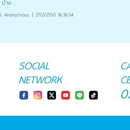
 บ้าง
ณ
Anonymous
|
27/2/2550 16:36:54
SOCIAL
C
NETWORK
C
0