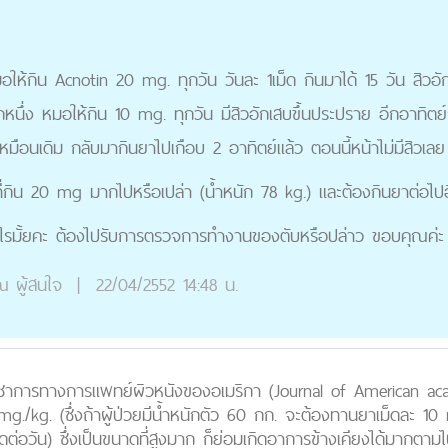
หมอให้กิน Acnotin 20 mg. ทุกวัน วันละ 1เม็ด กินมาได้ 15 วัน สิวอ
กหนึ่ง หมอให้กิน 10 mg. ทุกวัน มีสิวอักเสบขึ้นประปราย อีกอาทิ
มือนเดิม กลับมากินยาไปเกือบ 2 อาทิตย์แล้ว ตอนนี้หน้าไม่มีสิวเลย
่กิน 20 mg มากไปหรือเปล่า (น้ำหนัก 78 kg.) และต้องกินยาต่อไปอ
ไรมั้ยคะ ต้องไปรับการตรวจการทำงานของตับหรือปล่าว ขอบคุณค่ะ
ณ
ผู้สนใจ
|
22/04/2552 14:48 น.
าการทางการแพทย์ผิวหนังของอเมริกา (Journal of American ac
 mg./kg. (ซึ่งถ้าผู้ป่วยมีน้ำหนักตัว 60 กก. จะต้องทานยาเม็ดละ 10
่อวัน) ซึ่งเป็นขนาดที่สูงมาก ก็ย่อมเกิดอาการข้างเคียงได้มากตาม