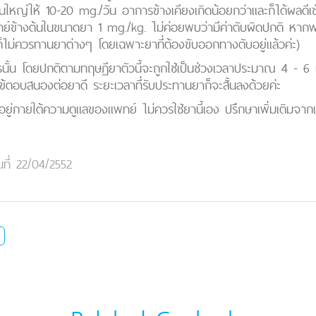
่วนใหญ่ให้ 10-20 mg./วัน อาการข้างเคียงเกิดน้อยกว่าและก็ได้ผลดีเช
ข้างต้นในขนาดยา 1 mg./kg. ไม่ค่อยพบว่ามีค่าตับผิดปกติ หากพบก็
ไม่ควรทานยาต่างๆ โดยเฉพาะยาที่ต้องขับออกทางตับอยู่แล้วค่ะ)
าไรนั้น โดยปกติตามทฤษฏียาตัวนี้จะถูกใช้เป็นช่วงเวลาประมาณ 4 - 6
ข้ตอบสนองต่อยาดี ระยะเวลาที่รับประทานยาก็จะสั้นลงด้วยค่ะ
อยู่ภายใต้ความดูแลของแพทย์ ไม่ควรใช้ยานี้เอง ปรึกษาเพิ่มเติมจากแพท
นที่ 22/04/2552