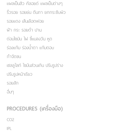
แผลเป็นสิว คีลอยด์ แผลเป็นต่างๆ
ริ้วรอย รอยย่น ตีนกา ยกกระชับผิว
รอยแดง เส้นเลือดฟอย
ฝ้า กระ รอยดำ ปาน
ต่อมไขมัน ไฝ ขี้แมลงวัน หูด
ร่องแก้ม ร่องน้ำตา แก้มตอบ
กำจัดขน
เชลลูไลท์ ไขมันส่วนเกิน ปรับรูปร่าง
ปรับรูปหน้าเรียว
รอยสัก
อื่นๆ
PROCEDURES (เครื่องมือ)
CO2
IPL