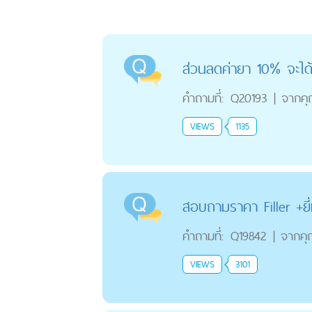
ส่วนลดค่ายา 10% จะได้
คำถามที่:
Q20193
|
จากค
VIEWS
1135
สอบถามราคา Filler +ยี่
คำถามที่:
Q19842
|
จากค
VIEWS
3101