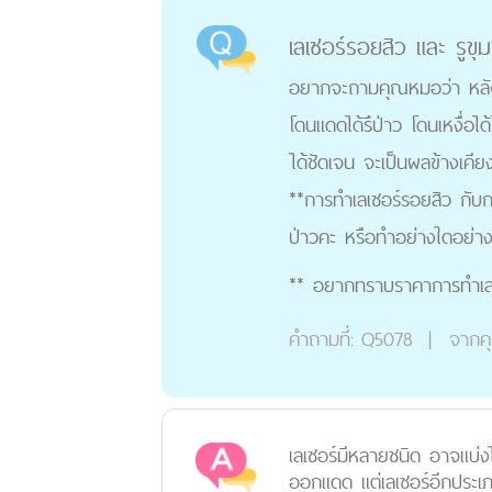
เลเซอร์รอยสิว และ รูขุ
อยากจะถามคุณหมอว่า หลังท
โดนแดดได้รึป่าว โดนเหงื่อได
ได้ชัดเจน จะเป็นผลข้างเคี
**การทำเลเซอร์รอยสิว กับกา
ป่าวคะ หรือทำอย่างใดอย่า
** อยากทราบราคาการทำเลเซ
คำถามที่:
Q5078
|
จากค
เลเซอร์มีหลายชนิด อาจแบ่งไ
ออกแดด แต่เลเซอร์อีกประเภ