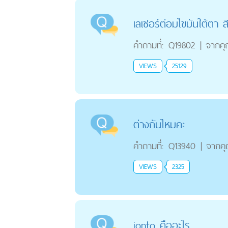
เลเซอร์ต่อมไขมันใต้ตา ส
คำถามที่:
Q19802
|
จากค
VIEWS
25129
ต่างกันไหมคะ
คำถามที่:
Q13940
|
จากค
VIEWS
2325
ionto คืออะไร