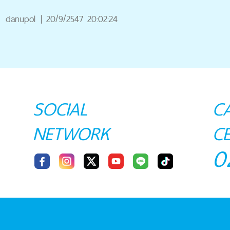
ณ
danupol
|
20/9/2547 20:02:24
SOCIAL
C
NETWORK
C
0