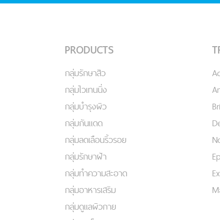
PRODUCTS
T
กลุ่มรักษาสิว
A
กลุ่มไวเทนนิ่ง
An
กลุ่มบำรุงผิว
Br
กลุ่มกันแดด
De
กลุ่มลดเลือนริ้วรอย
No
กลุ่มรักษาฝ้า
Ep
กลุ่มทำความสะอาด
Ex
กลุ่มอาหารเสริม
Ma
กลุ่มดูแลผิวกาย