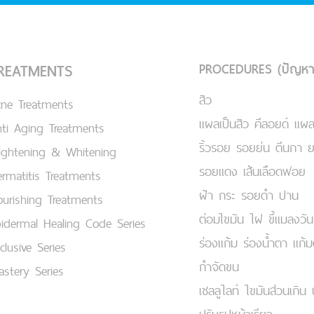
PROCEDURES (ปัญหา
REATMENTS
สิว
cne Treatments
แผลเป็นสิว คีลอยด์ แผล
ti Aging Treatments
ริ้วรอย รอยย่น ตีนกา 
ightening & Whitening
รอยแดง เส้นเลือดฟอย
rmatitis Treatments
ฝ้า กระ รอยดำ ปาน
urishing Treatments
ต่อมไขมัน ไฝ ขี้แมลงวัน
idermal Healing Code Series
ร่องแก้ม ร่องน้ำตา แก้
clusive Series
กำจัดขน
stery Series
เชลลูไลท์ ไขมันส่วนเกิน 