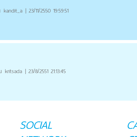
ณ
kandit_a
|
23/11/2550 19:59:51
ณ
kritsada
|
23/8/2551 21:13:45
SOCIAL
C