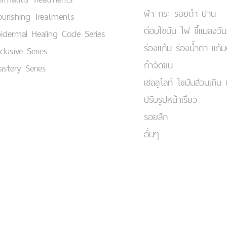
ฝ้า กระ รอยดำ ปาน
urishing Treatments
ต่อมไขมัน ไฝ ขี้แมลงวัน
idermal Healing Code Series
ร่องแก้ม ร่องน้ำตา แก้
clusive Series
กำจัดขน
stery Series
เชลลูไลท์ ไขมันส่วนเกิน 
ปรับรูปหน้าเรียว
รอยสัก
อื่นๆ