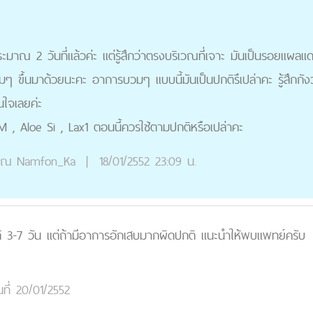
ะมาณ 2 วันที่แล้วค่ะ แต่รู้สึกว่าตรงบริเวณที่เจาะ มันเป็นรอยแผลแด
วมๆ ขึ้นมาด้วยนะคะ อาการบวมๆ แบบนี้มันเป็นปกติรึเปล่าคะ รู้สึกกัง
่นใจเลยค่ะ
CM , Aloe Si , Lax1 ตอนนี้ควรใช้ตามปกติหรือเปล่าคะ
ุณ
Namfon_Ka
|
18/01/2552 23:09 น.
ด้ 3-7 วัน แต่ถ้ามีอาการอักเสบมากผิดปกติ แนะนำให้พบแพทย์ครับ
นที่ 20/01/2552