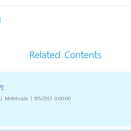
Related Contents
หู
ณ
Mr.Kritsada
|
11/5/2557 0:00:00