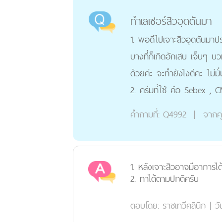
ทำเลเซอร์สิวอุดตันมา
1. พอดีไปเจาะสิวอุดตันมาปร
บางที่ก็เกิดอักเสบ เจ็บๆ บ
ด้วยค่ะ จะทำยังไงดีคะ ไม่มั
2. ครีมที่ใช้ คือ Sebex , 
คำถามที่:
Q4992
|
จากค
1. หลังเจาะสิวอาจมีอาการไ
2. ทาได้ตามปกติครับ
ตอบโดย:
ราชเทวีคลินิก
|
วั