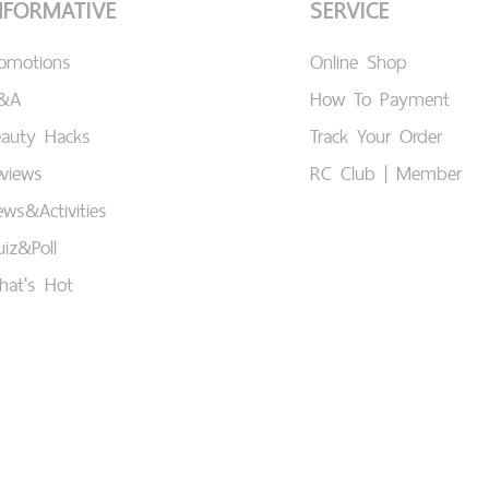
NFORMATIVE
SERVICE
romotions
Online Shop
&A
How To Payment
eauty Hacks
Track Your Order
views
RC Club | Member
ws&Activities
iz&Poll
hat's Hot