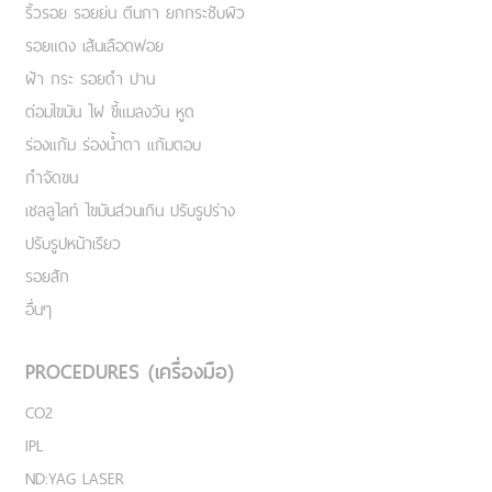
ริ้วรอย รอยย่น ตีนกา ยกกระชับผิว
รอยแดง เส้นเลือดฟอย
ฝ้า กระ รอยดำ ปาน
ต่อมไขมัน ไฝ ขี้แมลงวัน หูด
ร่องแก้ม ร่องน้ำตา แก้มตอบ
กำจัดขน
เชลลูไลท์ ไขมันส่วนเกิน ปรับรูปร่าง
ปรับรูปหน้าเรียว
รอยสัก
อื่นๆ
PROCEDURES (เครื่องมือ)
CO2
IPL
ND:YAG LASER