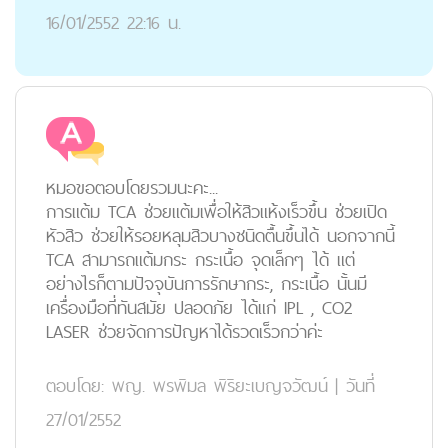
16/01/2552 22:16 น.
หมอขอตอบโดยรวมนะคะ...
การแต้ม TCA ช่วยแต้มเพื่อให้สิวแห้งเร็วขึ้น ช่วยเปิด
หัวสิว ช่วยให้รอยหลุมสิวบางชนิดตื้นขึ้นได้ นอกจากนี้
TCA สามารถแต้มกระ กระเนื้อ จุดเล็กๆ ได้ แต่
อย่างไรก็ตามปัจจุบันการรักษากระ, กระเนื้อ นั้นมี
เครื่องมือที่ทันสมัย ปลอดภัย ได้แก่ IPL , CO2
LASER ช่วยจัดการปัญหาได้รวดเร็วกว่าค่ะ
ตอบโดย:
พญ. พรพิมล พิริยะเบญจวัฒน์
|
วันที่
27/01/2552