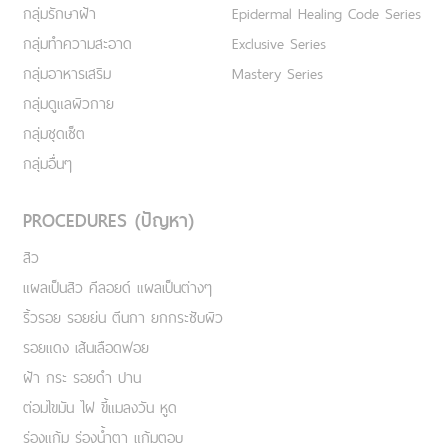
กลุ่มรักษาฝ้า
Epidermal Healing Code Series
กลุ่มทำความสะอาด
Exclusive Series
กลุ่มอาหารเสริม
Mastery Series
กลุ่มดูแลผิวกาย
กลุ่มชุดเซ็ต
กลุ่มอื่นๆ
PROCEDURES (ปัญหา)
สิว
แผลเป็นสิว คีลอยด์ แผลเป็นต่างๆ
ริ้วรอย รอยย่น ตีนกา ยกกระชับผิว
รอยแดง เส้นเลือดฟอย
ฝ้า กระ รอยดำ ปาน
ต่อมไขมัน ไฝ ขี้แมลงวัน หูด
ร่องแก้ม ร่องน้ำตา แก้มตอบ