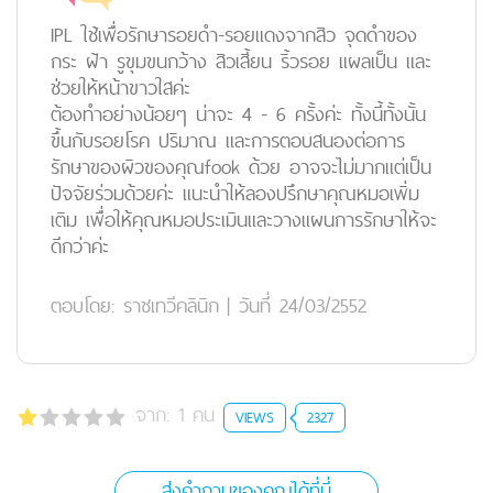
IPL ใช้เพื่อรักษารอยดำ-รอยแดงจากสิว จุดดำของ
กระ ฝ้า รูขุมขนกว้าง สิวเสี้ยน ริ้วรอย แผลเป็น และ
ช่วยให้หน้าขาวใสค่ะ
ต้องทำอย่างน้อยๆ น่าจะ 4 - 6 ครั้งค่ะ ทั้งนี้ทั้งนั้น
ขึ้นกับรอยโรค ปริมาณ และการตอบสนองต่อการ
รักษาของผิวของคุณfook ด้วย อาจจะไม่มากแต่เป็น
ปัจจัยร่วมด้วยค่ะ แนะนำให้ลองปรึกษาคุณหมอเพิ่ม
เติม เพื่อให้คุณหมอประเมินและวางแผนการรักษาให้จะ
ดีกว่าค่ะ
ตอบโดย:
ราชเทวีคลินิก
|
วันที่ 24/03/2552
จาก:
1
คน
VIEWS
2327
ส่งคำถามของคุณได้ที่นี่