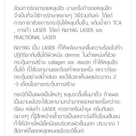
ส่วนการรักษารอยหลุมสิว บางครั้งถ้ารอยหลุมลึก
จำเป็นที่จะใช้การรักษาหลายๆ วิธีร่วมกันค่ะ ได้แก่
การทายาช่วยการกระตุ้นให้หลุมตื้นขึ้น, แต้มน้ำยา TCA
, การทำ LASER ได้แก่ Nd:YAG LASER และ
FRACTIONAL LASER
Nd:YAG เป็น LASER ที่ให้พลังงานคลื่นความร้อนไปทำ
ปฎิกิริยากับชั้นใต้ผิวหนัง dermis ในตำแหน่งที่ช่วย
กระตุ้นการสร้าง collagen และ elastin ทำให้หลุมสิว
ตื้นได้ ที่ใช้เวลานานและต้องทำหลายครั้ง เพราะต้อง
กระตุ้นอย่างสม่ำเสมอ และใช้เวลาเห็นผลประมาณ 2
-3 เดือนในการกระตุ้นการสร้าง
กรณีที่เป็นแผลเป็นใหม่ๆ หลุมจะตื้นขึ้นมาเร็ว ถ้าแผล
เป็นนานแล้วจะใช้เวลานานกว่ามากและหลายครั้งกว่าจะ
เรียบ หลังทำ LASER ควรทาครีมบำรุง ครีมกันแด
ดมากๆ ที่รู้สึกหน้าคล้ำอาจเป็นเพราะรังสีไปโดนเส้นขน
ทำให้มีการไหม้เล็กน้อยบริเวณผิวชั้นนอก ประมาณ 1
สัปดาห์ก็ลอกหลุดหมดแล้วจะดีขึ้นค่ะ