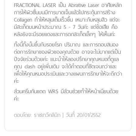
FRACTIONAL LASER เป็น Abrative Laser อาศัยหลัก
การให้ผิวชั้นบนมีการบาดเจ็บแล้วไปกระตุ้นการสร้าง
Collagen ทำให้หลุมเต็มเร็วขึ้น เหมาะกับหลุมสิว แต่จะ
มีสะเก็ดบนหน้าประมาณ 5 - 7 วันค่ะ แต่ข้อเสีย คือ
หลังยิงจะมีรอยแดงและการตกสะเก็ดเล็กๆ ให้เห็นค่ะ
ทั้งนี้ทั้งนั้นขึ้นกับรอยโรค ปริมาณ และการตอบสนอง
ต่อการรักษาของผิวของคุณด้วย อาจจะไม่มากแต่เป็น
ปัจจัยร่วมด้วยค่ะ แนะนำให้ลองปรึกษาคุณหมอที่ดูแล
คุณ clash อยู่เพิ่มเติม จะได้คำตอบที่ชัดเจนกว่าและ
เพื่อให้คุณหมอประเมินและวางแผนการรักษาให้จะดีกว่า
ค่ะ
ส่วนครีมกันแดด WRS มีส่วนช่วยทำให้หน้าเนียนด้วย
ค่ะ
ตอบโดย:
ราชเทวีคลินิก
|
วันที่ 20/01/2552