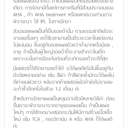
รอยแผลเป็นจากสิว...ถ้าเป็นแผลสิวที่เป็นรอยแดงอย่าง
เดียว การรักษามีตั้งแต่การทาครีมที่มีส่วนประกอบของ
AHA , ทำ AHA treatment หรือแพทย์บางท่านอาจ
พิจารณา ใช้ IPL ในการรักษา
ส่วนรอยแผลเป็นที่เป็นรอยดำนั้น ตามธรรมชาติแล้วจะ
จางลงเรื่อยๆ แต่ใช้เวลานานเป็นปีระยะเวลาในแต่ละคน
ไม่แน่นอน ขึ้นอยู่กับรอยแผลด้วยว่าดำมากหรือน้อย ,
อายุ ถ้าเป็นในผู้ใหญ่รอยดำก็จะจางช้ากว่าในเด็ก
เพราะฉะนั้นการป้องกันก่อนที่จะเกิดรอยดำจะดีที่สุด
มีเลเซอร์ที่ใช้รักษารอยดำได้ จะได้ผลดีหรือไม่ขึ้นอยู่กับ
ปัจจัยหลายอย่าง เช่น สีผิว ถ้าสีผิวคล้ำมักจะได้ผลไม่
ดีเท่าคนผิวขาว หลังจากทำเลเซอร์แล้วถ้ายังไม่จางลง
จะทำซ้ำอีกครั้งในช่วง 1-2 เดือน ค่ะ
สำหรับการรักษาแผลเป็นหลุมจากสิวมีหลายวิธีค่ะ ก่อน
อื่นเราจะพิจารณาจากอายุของแผลเป็น ถ้าเป็นแผล
ใหม่ๆ การใช้กรดบางชนิดกระตุ้นให้มีการสร้างเนื้อเยื่อ
ใหม่ เช่น TCA , กรดวิตามิน A หรือ AHA ก็ได้ผลดี
ค่ะ