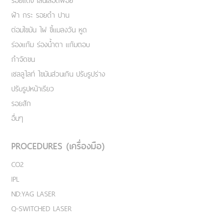
รอยแดง เส้นเลือดฟอย
ฝ้า กระ รอยดำ ปาน
ต่อมไขมัน ไฝ ขี้แมลงวัน หูด
ร่องแก้ม ร่องน้ำตา แก้มตอบ
กำจัดขน
เชลลูไลท์ ไขมันส่วนเกิน ปรับรูปร่าง
ปรับรูปหน้าเรียว
รอยสัก
อื่นๆ
PROCEDURES (เครื่องมือ)
CO2
IPL
ND:YAG LASER
Q-SWITCHED LASER