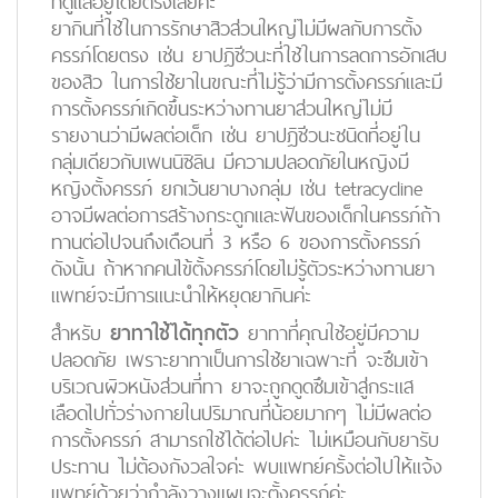
ที่ดูแลอยู่โดยตรงเลยค่ะ
ยากินที่ใช้ในการรักษาสิวส่วนใหญ่ไม่มีผลกับการตั้ง
ครรภ์โดยตรง เช่น ยาปฎิชีวนะที่ใช้ในการลดการอักเสบ
ของสิว ในการใช้ยาในขณะที่ไม่รู้ว่ามีการตั้งครรภ์และมี
การตั้งครรภ์เกิดขึ้นระหว่างทานยาส่วนใหญ่ไม่มี
รายงานว่ามีผลต่อเด็ก เช่น ยาปฎิชีวนะชนิดที่อยู่ใน
กลุ่มเดียวกับเพนนิซิลิน มีความปลอดภัยในหญิงมี
หญิงตั้งครรภ์ ยกเว้นยาบางกลุ่ม เช่น tetracycline
อาจมีผลต่อการสร้างกระดูกและฟันของเด็กในครรภ์ถ้า
ทานต่อไปจนถึงเดือนที่ 3 หรือ 6 ของการตั้งครรภ์
ดังนั้น ถ้าหากคนไข้ตั้งครรภ์โดยไม่รู้ตัวระหว่างทานยา
แพทย์จะมีการแนะนำให้หยุดยากินค่ะ
สำหรับ
ยาทาใช้ได้ทุกตัว
ยาทาที่คุณใช้อยู่มีความ
ปลอดภัย เพราะยาทาเป็นการใช้ยาเฉพาะที่ จะซึมเข้า
บริเวณผิวหนังส่วนที่ทา ยาจะถูกดูดซึมเข้าสู่กระแส
เลือดไปทั่วร่างกายในปริมาณที่น้อยมากๆ ไม่มีผลต่อ
การตั้งครรภ์ สามารถใช้ได้ต่อไปค่ะ ไม่เหมือนกับยารับ
ประทาน ไม่ต้องกังวลใจค่ะ พบแพทย์ครั้งต่อไปให้แจ้ง
แพทย์ด้วยว่ากำลังวางแผนจะตั้งครรภ์ค่ะ