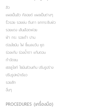
สิว
แผลเป็นสิว คีลอยด์ แผลเป็นต่างๆ
ริ้วรอย รอยย่น ตีนกา ยกกระชับผิว
รอยแดง เส้นเลือดฟอย
ฝ้า กระ รอยดำ ปาน
ต่อมไขมัน ไฝ ขี้แมลงวัน หูด
ร่องแก้ม ร่องน้ำตา แก้มตอบ
กำจัดขน
เชลลูไลท์ ไขมันส่วนเกิน ปรับรูปร่าง
ปรับรูปหน้าเรียว
รอยสัก
อื่นๆ
PROCEDURES (เครื่องมือ)