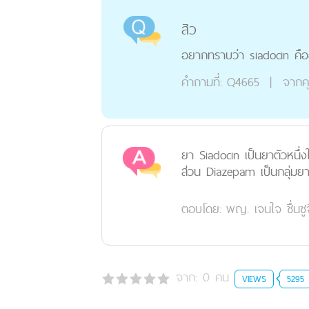
สิว
อยากทราบว่า siadocin คื
คำถามที่:
Q4665
|
จากค
ยา Siadocin เป็นยาตัวหนึ่งใ
ส่วน Diazepam เป็นกลุ่มยา
ตอบโดย:
พญ. เจนใจ ชื่นชูจ
จาก:
0
คน
VIEWS
5295