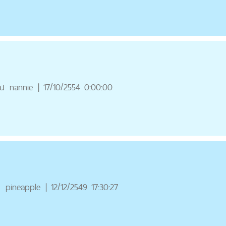
ณ
nannie
|
17/10/2554 0:00:00
ณ
pineapple
|
12/12/2549 17:30:27