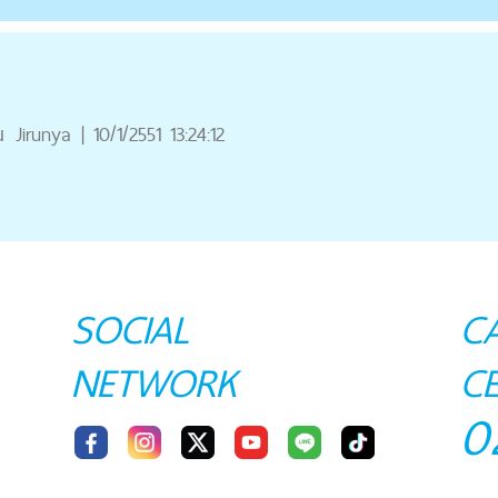
ณ
Jirunya
|
10/1/2551 13:24:12
SOCIAL
C
NETWORK
C
0