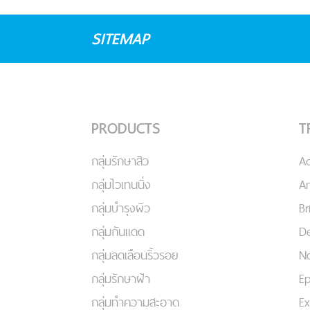
SITEMAP
PRODUCTS
T
กลุ่มรักษาสิว
A
กลุ่มไวเทนนิ่ง
An
กลุ่มบำรุงผิว
Br
กลุ่มกันแดด
De
กลุ่มลดเลือนริ้วรอย
No
กลุ่มรักษาฝ้า
Ep
กลุ่มทำความสะอาด
Ex