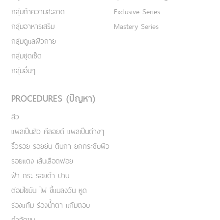
กลุ่มทำความสะอาด
Exclusive Series
กลุ่มอาหารเสริม
Mastery Series
กลุ่มดูแลผิวกาย
กลุ่มชุดเซ็ต
กลุ่มอื่นๆ
PROCEDURES (ปัญหา)
สิว
แผลเป็นสิว คีลอยด์ แผลเป็นต่างๆ
ริ้วรอย รอยย่น ตีนกา ยกกระชับผิว
รอยแดง เส้นเลือดฟอย
ฝ้า กระ รอยดำ ปาน
ต่อมไขมัน ไฝ ขี้แมลงวัน หูด
ร่องแก้ม ร่องน้ำตา แก้มตอบ
กำจัดขน