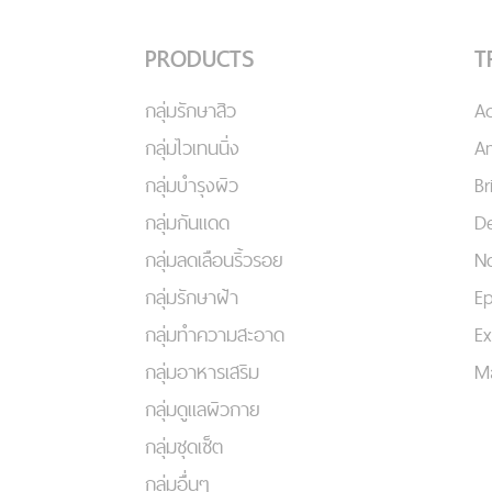
PRODUCTS
T
กลุ่มรักษาสิว
A
กลุ่มไวเทนนิ่ง
An
กลุ่มบำรุงผิว
Br
กลุ่มกันแดด
De
กลุ่มลดเลือนริ้วรอย
No
กลุ่มรักษาฝ้า
Ep
กลุ่มทำความสะอาด
Ex
กลุ่มอาหารเสริม
Ma
กลุ่มดูแลผิวกาย
กลุ่มชุดเซ็ต
กลุ่มอื่นๆ