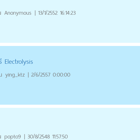
ณ
Anonymous
|
13/1/2552 16:14:23
 Electrolysis
ณ
ying_ktz
|
2/6/2557 0:00:00
ณ
popto9
|
30/8/2548 11:57:50