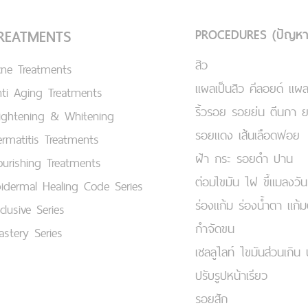
PROCEDURES (ปัญหา
REATMENTS
สิว
cne Treatments
แผลเป็นสิว คีลอยด์ แผล
ti Aging Treatments
ริ้วรอย รอยย่น ตีนกา 
ightening & Whitening
รอยแดง เส้นเลือดฟอย
rmatitis Treatments
ฝ้า กระ รอยดำ ปาน
urishing Treatments
ต่อมไขมัน ไฝ ขี้แมลงวัน
idermal Healing Code Series
ร่องแก้ม ร่องน้ำตา แก้
clusive Series
กำจัดขน
stery Series
เชลลูไลท์ ไขมันส่วนเกิน 
ปรับรูปหน้าเรียว
รอยสัก