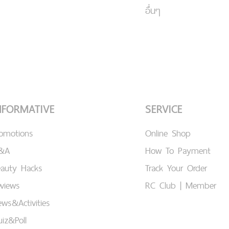
อื่นๆ
NFORMATIVE
SERVICE
romotions
Online Shop
&A
How To Payment
eauty Hacks
Track Your Order
views
RC Club | Member
ws&Activities
iz&Poll