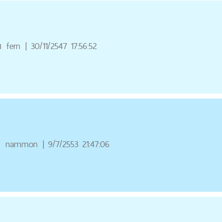
ณ
fern
|
30/11/2547 17:56:52
ณ
nammon
|
9/7/2553 21:47:06