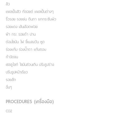
สิว
แผลเป็นสิว คีลอยด์ แผลเป็นต่างๆ
ริ้วรอย รอยย่น ตีนกา ยกกระชับผิว
รอยแดง เส้นเลือดฟอย
ฝ้า กระ รอยดำ ปาน
ต่อมไขมัน ไฝ ขี้แมลงวัน หูด
ร่องแก้ม ร่องน้ำตา แก้มตอบ
กำจัดขน
เชลลูไลท์ ไขมันส่วนเกิน ปรับรูปร่าง
ปรับรูปหน้าเรียว
รอยสัก
อื่นๆ
PROCEDURES (เครื่องมือ)
CO2