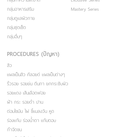
กลุ่มอาหารเสริม
Mastery Series
กลุ่มดูแลผิวกาย
กลุ่มชุดเซ็ต
กลุ่มอื่นๆ
PROCEDURES (ปัญหา)
สิว
แผลเป็นสิว คีลอยด์ แผลเป็นต่างๆ
ริ้วรอย รอยย่น ตีนกา ยกกระชับผิว
รอยแดง เส้นเลือดฟอย
ฝ้า กระ รอยดำ ปาน
ต่อมไขมัน ไฝ ขี้แมลงวัน หูด
ร่องแก้ม ร่องน้ำตา แก้มตอบ
กำจัดขน