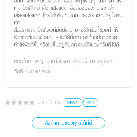
ลดการเกิดใหม่ของเม็ดสี ซึ่งสาเหตุใหญ่ๆ ในการทำให้
เกิดเม็ดสีใหม่ คือ แสงแดด จึงต้องป้องกันและหลีก
เลี่ยงแสงแดด โดยใช้ครีมกันแดด และพยายามอยู่ในร่ม
เงา
ส่วนการลดเม็ดสีผิวที่มีอยู่เดิม อาจใช้ครีมที่ช่วยทำให้
ผิวขาวขึ้นมาช่วยค่ะ ส่วนวิธีที่คุณไอร์ทำอยู่อาจช่วย
ทำให้ผิวดีขึ้นหรือไม่ขึ้นอยู่กับคุณสมบัติของครีมที่ใช้ค่ะ
ตอบโดย:
พญ. วาณีวรรณ สุทัศนีย์ ณ อยุธยา
|
วันที่ 07/04/2548
จาก:
0
คน
VIEWS
4341
ส่งคำถามของคุณได้ที่นี่