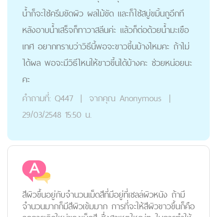
น้ำก็จะใช้ครีมขัดผิว ผลไม้ขัด และก็ใช้สบู่ขมิ้นถูอีกที
หลังอาบน้ำเสร็จก็ทาวาสลีนค่ะ แล้วก็ต่อด้วยน้ำมะเขือ
เทศ อยากทราบว่าวิธีนี้พอจะขาวขี้นบ้างไหมคะ ถ้าไม่
ได้ผล พอจะมีวิธีไหนให้ขาวขี้นได้บ้างคะ ช่วยหน่อยนะ
คะ
คำถามที่:
Q447
|
จากคุณ
Anonymous
|
29/03/2548 15:50 น.
สีผิวขึ้นอยู่กับจำนวนเม็ดสีที่มีอยู่ที่เซลล์ผิวหนัง ถ้ามี
จำนวนมากก็มีสีผิวเข้มมาก การที่จะให้สีผิวขาวขึ้นก็คือ