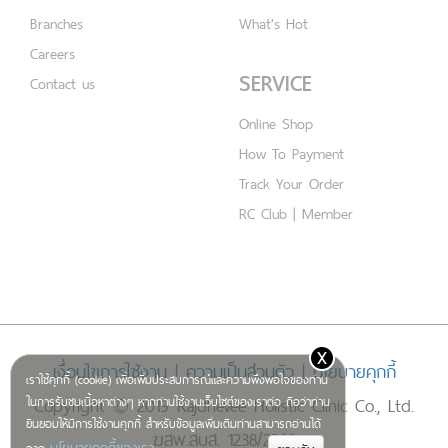
Branches
What's Hot
Careers
SERVICE
Contact us
Online Shop
How To Payment
Track Your Order
RC Club | Member
x
เงื่อนไขการใช้งาน
|
ความเป็นส่วนตัว
|
นโยบายคุกกี้
เราใช้คุกกี้ (cookie) เพื่อเพิ่มประสบการณ์และความพึงพอใจของท่าน
Copyright © 2019 Rajdhevee Holistic Clinic Co., Ltd.
ในการรับชมเนื้อหาต่างๆ หากท่านใช้งานเว็บไซต์ของเราต่อ ถือว่าท่าน
ยินยอมให้มีการใช้งานคุกกี้ สำหรับข้อมูลเพิ่มเติมท่านสามารถอ่านได้
ฆสพ.สบส. 1238/2562