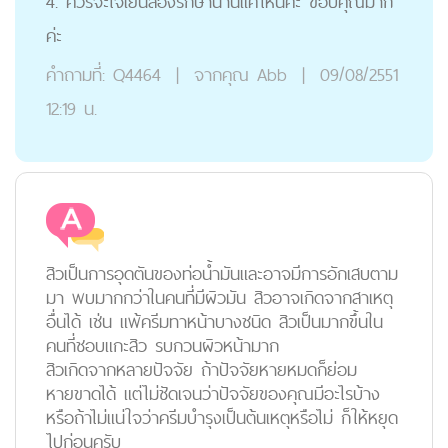
4. ควรจะใจเย็นลองรักษานานแค่ไหนคะ ขอบคุณมาก
ค่ะ
คำถามที่:
Q4464
|
จากคุณ
Abb
|
09/08/2551
12:19 น.
สิวเป็นการอุดตันของท่อน้ำมันและอาจมีการอักเสบตาม
มา พบมากกว่าในคนที่มีผิวมัน สิวอาจเกิดจากสาเหตุ
อื่นได้ เช่น แพ้ครีมทาหน้าบางชนิด สิวเป็นมากขึ้นใน
คนที่ชอบแกะสิว รบกวนผิวหน้ามาก
สิวเกิดจากหลายปัจจัย ถ้าปัจจัยหายหมดก็ย่อม
หายขาดได้ แต่ไม่ชัดเจนว่าปัจจัยของคุณมีอะไรบ้าง
หรือถ้าไม่แน่ใจว่าครีมบำรุงเป็นต้นเหตุหรือไม่ ก็ให้หยุด
ไปก่อนครับ