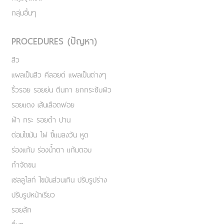
กลุ่มอื่นๆ
PROCEDURES (ปัญหา)
สิว
แผลเป็นสิว คีลอยด์ แผลเป็นต่างๆ
ริ้วรอย รอยย่น ตีนกา ยกกระชับผิว
รอยแดง เส้นเลือดฟอย
ฝ้า กระ รอยดำ ปาน
ต่อมไขมัน ไฝ ขี้แมลงวัน หูด
ร่องแก้ม ร่องน้ำตา แก้มตอบ
กำจัดขน
เชลลูไลท์ ไขมันส่วนเกิน ปรับรูปร่าง
ปรับรูปหน้าเรียว
รอยสัก