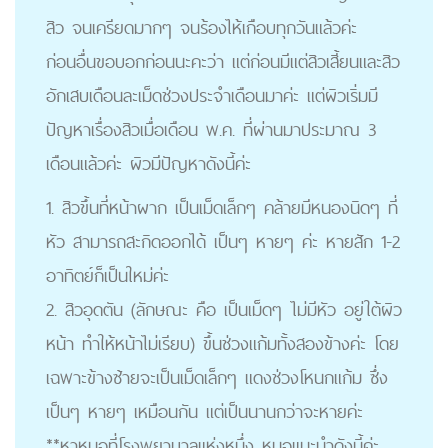
สิว จนเครียดมากๆ จนร้องไห้เกือบทุกวันแล้วค่ะ
ก่อนอื่นขอบอกก่อนนะคะว่า แต่ก่อนมีแต่สิวเสี้ยนและสิว
อักเสบเดือนละเม็ดช่วงประจำเดือนมาค่ะ แต่ผิวเริ่มมี
ปัญหาเรื่องสิวเมื่อเดือน พ.ค. ที่ผ่านมาประมาณ 3
เดือนแล้วค่ะ ผิวมีปัญหาดังนี้ค่ะ
1. สิวขึ้นที่หน้าผาก เป็นเม็ดเล็กๆ คล้ายมีหนองนิดๆ ที่
หัว สามารถสะกิดออกได้ เป็นๆ หายๆ ค่ะ หายสัก 1-2
อาทิตย์ก็เป็นใหม่ค่ะ
2. สิวอุดตัน (ลักษณะ คือ เป็นเม็ดๆ ไม่มีหัว อยู่ใต้ผิว
หน้า ทำให้หน้าไม่เรียบ) ขึ้นช่วงแก้มทั้งสองข้างค่ะ โดย
เฉพาะข้างซ้ายจะเป็นเม็ดเล็กๆ แดงช่วงโหนกแก้ม ซึ่ง
เป็นๆ หายๆ เหมือนกัน แต่เป็นนานกว่าจะหายค่ะ
**หาหมอที่โรงพยาบาลแห่งหนึ่ง หมอแนะนำดังนี้ค่ะ