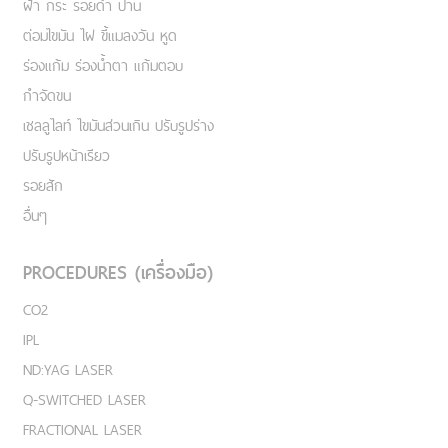
ฝ้า กระ รอยดำ ปาน
ต่อมไขมัน ไฝ ขี้แมลงวัน หูด
ร่องแก้ม ร่องน้ำตา แก้มตอบ
กำจัดขน
เชลลูไลท์ ไขมันส่วนเกิน ปรับรูปร่าง
ปรับรูปหน้าเรียว
รอยสัก
อื่นๆ
PROCEDURES (เครื่องมือ)
CO2
IPL
ND:YAG LASER
Q-SWITCHED LASER
FRACTIONAL LASER