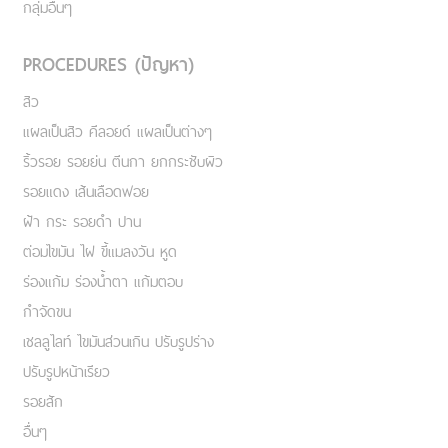
กลุ่มอื่นๆ
PROCEDURES (ปัญหา)
สิว
แผลเป็นสิว คีลอยด์ แผลเป็นต่างๆ
ริ้วรอย รอยย่น ตีนกา ยกกระชับผิว
รอยแดง เส้นเลือดฟอย
ฝ้า กระ รอยดำ ปาน
ต่อมไขมัน ไฝ ขี้แมลงวัน หูด
ร่องแก้ม ร่องน้ำตา แก้มตอบ
กำจัดขน
เชลลูไลท์ ไขมันส่วนเกิน ปรับรูปร่าง
ปรับรูปหน้าเรียว
รอยสัก
อื่นๆ