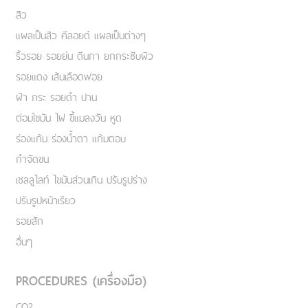
สิว
แผลเป็นสิว คีลอยด์ แผลเป็นต่างๆ
ริ้วรอย รอยย่น ตีนกา ยกกระชับผิว
รอยแดง เส้นเลือดฟอย
ฝ้า กระ รอยดำ ปาน
ต่อมไขมัน ไฝ ขี้แมลงวัน หูด
ร่องแก้ม ร่องน้ำตา แก้มตอบ
กำจัดขน
เชลลูไลท์ ไขมันส่วนเกิน ปรับรูปร่าง
ปรับรูปหน้าเรียว
รอยสัก
อื่นๆ
PROCEDURES (เครื่องมือ)
CO2