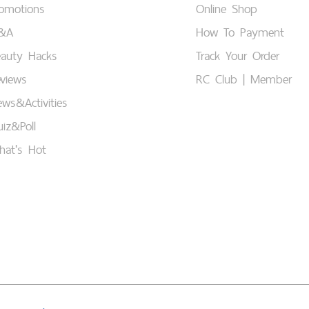
romotions
Online Shop
&A
How To Payment
eauty Hacks
Track Your Order
views
RC Club | Member
ws&Activities
iz&Poll
hat's Hot