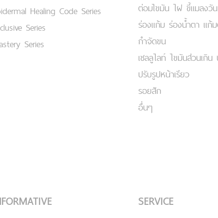
ต่อมไขมัน ไฝ ขี้แมลงวัน
idermal Healing Code Series
ร่องแก้ม ร่องน้ำตา แก้
clusive Series
กำจัดขน
stery Series
เชลลูไลท์ ไขมันส่วนเกิน 
ปรับรูปหน้าเรียว
รอยสัก
อื่นๆ
NFORMATIVE
SERVICE