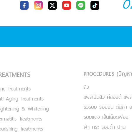
0
PROCEDURES (ปัญหา
REATMENTS
สิว
cne Treatments
แผลเป็นสิว คีลอยด์ แผล
ti Aging Treatments
ริ้วรอย รอยย่น ตีนกา 
ightening & Whitening
รอยแดง เส้นเลือดฟอย
rmatitis Treatments
ฝ้า กระ รอยดำ ปาน
urishing Treatments