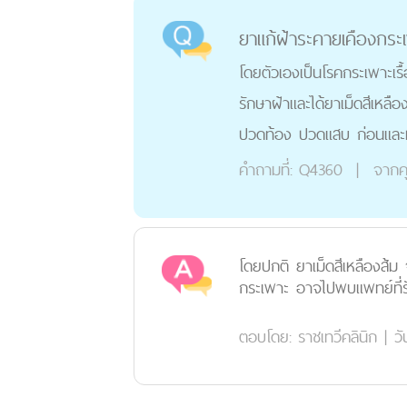
ยาแก้ฝ้าระคายเคืองกระ
โดยตัวเองเป็นโรคกระเพาะเร
รักษาฝ้าและได้ยาเม็ดสีเหล
ปวดท้อง ปวดแสบ ก่อนและหล
คำถามที่:
Q4360
|
จากค
โดยปกติ ยาเม็ดสีเหลืองส้
กระเพาะ อาจไปพบแพทย์ที่รัก
ตอบโดย:
ราชเทวีคลินิก
|
วั