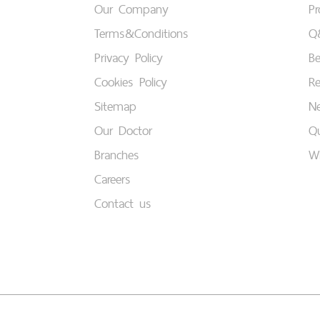
Our Company
P
Terms&Conditions
Q
Privacy Policy
B
Cookies Policy
Re
Sitemap
Ne
Our Doctor
Qu
Branches
W
Careers
Contact us